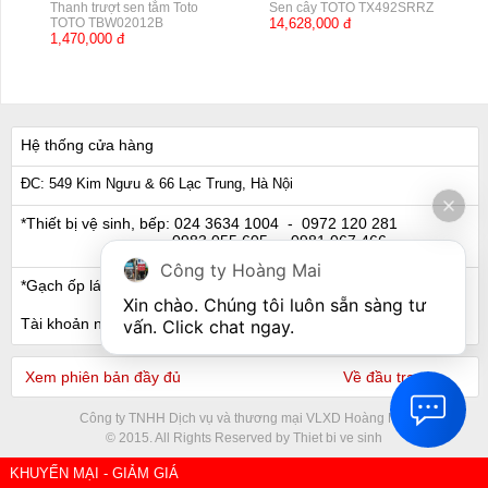
Thanh trượt sen tắm Toto
Sen cây TOTO TX492SRRZ
TOTO TBW02012B
14,628,000 đ
1,470,000 đ
Hệ thống cửa hàng
ĐC: 549 Kim Ngưu & 66 Lạc Trung, Hà Nội
*Thiết bị vệ sinh, bếp:
024 3634 1004
- 0972 120 281
0983 055 605
- 0981 067 466
Công ty Hoàng Mai
*Gạch ốp lát, Ngói:
024 3632 0280
- 0911 441 066
Xin chào. Chúng tôi luôn sẵn sàng tư 
Tài khoản ngân hàng
vấn. Click chat ngay.
Xem phiên bản đầy đủ
Về đầu trang
Công ty TNHH Dịch vụ và thương mại VLXD Hoàng Mai
© 2015. All Rights Reserved by Thiet bi ve sinh
KHUYẾN MẠI - GIẢM GIÁ