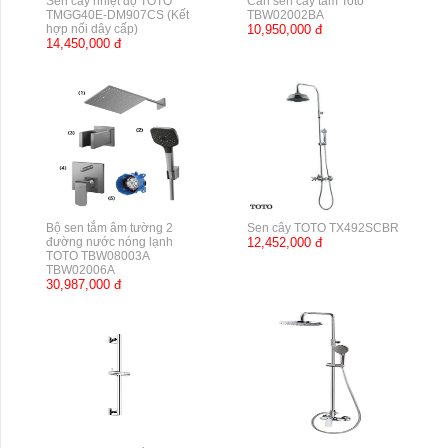
Sen cây nhiệt độ TOTO
Cần sen cây tắm Toto
TMGG40E-DM907CS (Kết
TBW02002BA
hợp nối dây cấp)
10,950,000 đ
14,450,000 đ
Bộ sen tắm âm tường 2
Sen cây TOTO TX492SCBR
đường nước nóng lạnh
12,452,000 đ
TOTO TBW08003A
TBW02006A
30,987,000 đ