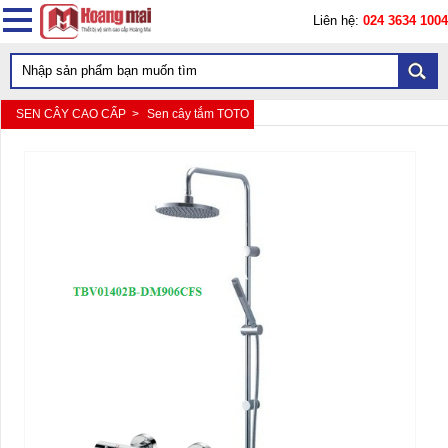
Liên hệ:
024 3634 1004
SEN CÂY CAO CẤP >
Sen cây tắm TOTO