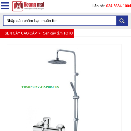
Liên hệ:
024 3634 1004
SEN CÂY CAO CẤP >
Sen cây tắm TOTO