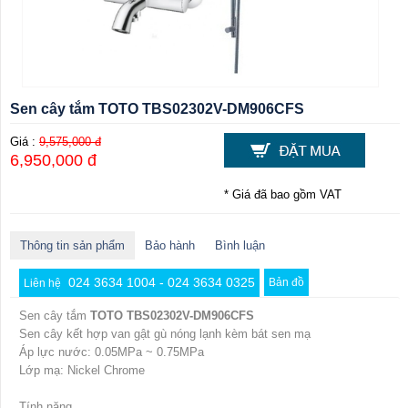
Sen cây tắm TOTO TBS02302V-DM906CFS
Giá :
9,575,000 đ
6,950,000 đ
* Giá đã bao gồm VAT
Thông tin sản phẩm
Bảo hành
Bình luận
024 3634 1004 - 024 3634 0325
Bản đồ
Liên hệ
Sen cây tắm
TOTO TBS02302V-DM906CFS
Sen cây kết hợp van gật gù nóng lạnh kèm bát sen mạ
Áp lực nước: 0.05MPa ~ 0.75MPa
Lớp mạ: Nickel Chrome
Tính năng