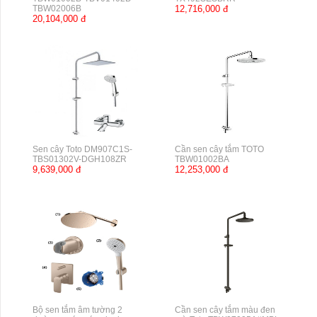
TBW02006B
12,716,000 đ
20,104,000 đ
Sen cây Toto DM907C1S-
Cần sen cây tắm TOTO
TBS01302V-DGH108ZR
TBW01002BA
9,639,000 đ
12,253,000 đ
Bộ sen tắm âm tường 2
Cần sen cây tắm màu đen