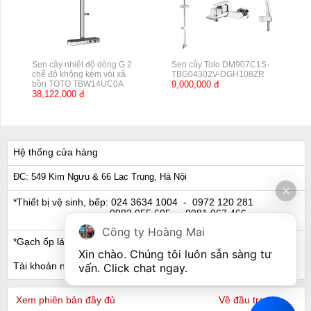
Sen cây nhiệt độ dòng G 2
Sen cây Toto DM907C1S-
chế độ không kèm vòi xả
TBG04302V-DGH108ZR
bồn TOTO TBW14UC0A
9,000,000 đ
38,122,000 đ
Hệ thống cửa hàng
ĐC: 549 Kim Ngưu & 66 Lạc Trung, Hà Nội
*Thiết bị vệ sinh, bếp:
024 3634 1004
- 0972 120 281
0983 055 605
- 0981 067 466
Công ty Hoàng Mai
*Gạch ốp lát, Ngói:
024 3632 0280
- 0911 441 066
Xin chào. Chúng tôi luôn sẵn sàng tư 
Tài khoản ngân hàng
vấn. Click chat ngay.
Xem phiên bản đầy đủ
Về đầu trang