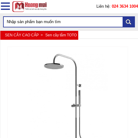
Liên hệ:
024 3634 1004
SEN CÂY CAO CẤP >
Sen cây tắm TOTO