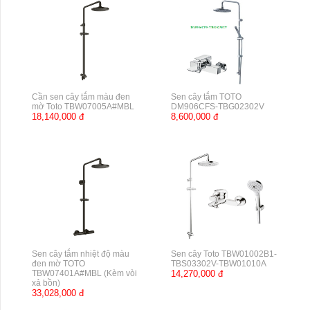
Cần sen cây tắm màu đen
Sen cây tắm TOTO
mờ Toto TBW07005A#MBL
DM906CFS-TBG02302V
18,140,000 đ
8,600,000 đ
Sen cây tắm nhiệt độ màu
Sen cây Toto TBW01002B1-
đen mờ TOTO
TBS03302V-TBW01010A
TBW07401A#MBL (Kèm vòi
14,270,000 đ
xả bồn)
33,028,000 đ