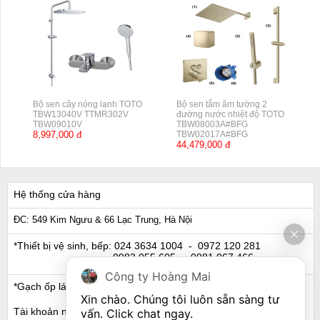
Bộ sen cây nóng lạnh TOTO
Bộ sen tắm âm tường 2
TBW13040V TTMR302V
đường nước nhiệt độ TOTO
TBW09010V
TBW08003A#BFG
8,997,000 đ
TBW02017A#BFG
44,479,000 đ
Hệ thống cửa hàng
ĐC: 549 Kim Ngưu & 66 Lạc Trung, Hà Nội
*Thiết bị vệ sinh, bếp:
024 3634 1004
- 0972 120 281
0983 055 605
- 0981 067 466
Công ty Hoàng Mai
*Gạch ốp lát, Ngói:
024 3632 0280
- 0911 441 066
Xin chào. Chúng tôi luôn sẵn sàng tư 
Tài khoản ngân hàng
vấn. Click chat ngay.