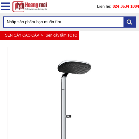
Liên hệ:
024 3634 1004
SEN CÂY CAO CẤP >
Sen cây tắm TOTO