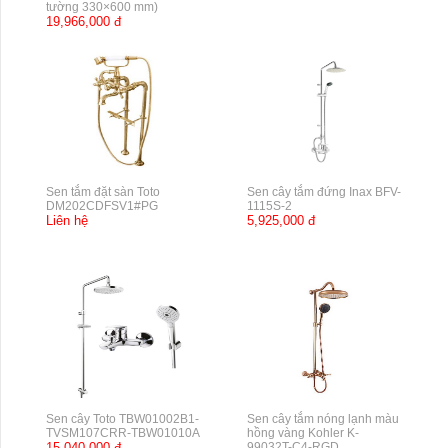
tường 330×600 mm)
19,966,000 đ
Sen tắm đặt sàn Toto
Sen cây tắm đứng Inax BFV-
DM202CDFSV1#PG
1115S-2
Liên hệ
5,925,000 đ
Sen cây Toto TBW01002B1-
Sen cây tắm nóng lạnh màu
TVSM107CRR-TBW01010A
hồng vàng Kohler K-
15,040,000 đ
99032T-C4-RGD