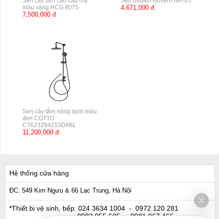
Sen cây tắm cao cấp mạ
Sen thuyền Govern NR-05
màu vàng HCG 8075
4,671,000 đ
7,500,000 đ
Sen cây tắm nóng lạnh màu
đen COTTO
CT623Z94Z10D#BL
11,200,000 đ
Hệ thống cửa hàng
ĐC: 549 Kim Ngưu & 66 Lạc Trung, Hà Nội
*Thiết bị vệ sinh, bếp:
024 3634 1004
- 0972 120 281
0983 055 605
- 0981 067 466