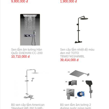
9,800,000 đ
1,900,000 đ
Sen tắm âm tường Hàn
Sen cây tắm nhiệt độ màu
Quốc DAEHAN CC-200
đen mờ TOTO
10,710,000 đ
TBW07403A#MBL
39,414,000 đ
Bộ sen cây tắm American
Bộ sen tắm âm tường 2
Standard WF-3913+WF-
đường nước nóng lạnh