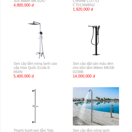
304 Miken MK-6267
Chrome COTTO
4,800,000 đ
CT0136#BN2
1,920,000 đ
Sen cây tắm nóng lạnh cao
Sen cây đặt sàn màu đen
cấp Hàn Quốc Ecofa E-
cho bồn tắm Miken MKSB-
864N
0238B
5,400,000 đ
14,000,000 đ
Thanh trượt sen tắm Toto
Sen cây tắm nóng lạnh