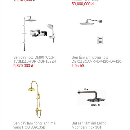
50,000,000 đ
Sen cây Toto DM907C1S-
Sen tắm âm tường Toto
TVSM110RUR-DGH108ZR
DBX113CAMR+DP420+DV420
9,370,000 đ
Liên hệ
Sen cây tắm nóng lạnh mạ
Bát sen tắm âm tường
vàng HCG 809135B
Moonoah inox 304