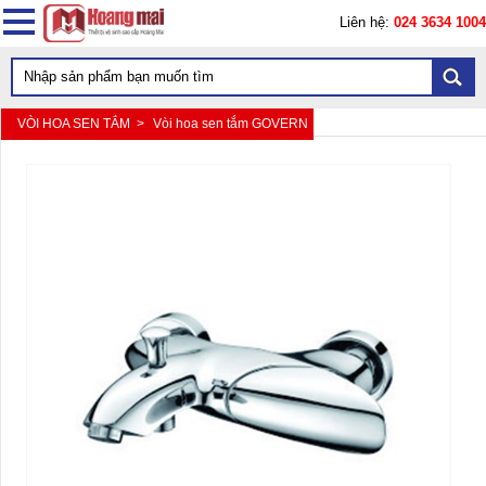
Liên hệ:
024 3634 1004
VÒI HOA SEN TẮM >
Vòi hoa sen tắm GOVERN