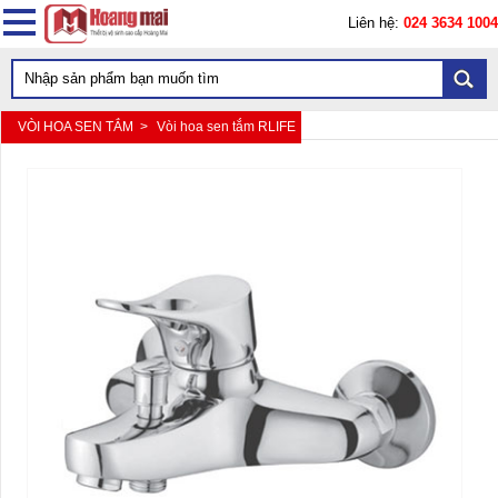
Liên hệ:
024 3634 1004
VÒI HOA SEN TẮM >
Vòi hoa sen tắm RLIFE