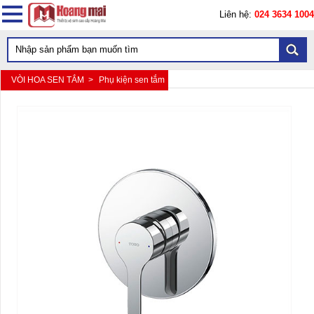
Liên hệ:
024 3634 1004
VÒI HOA SEN TẮM >
Phụ kiện sen tắm