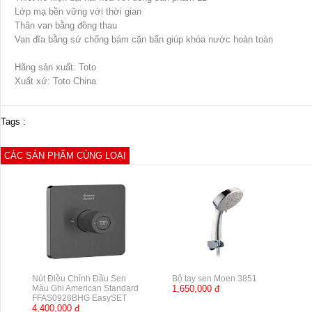
Lớp mạ bền vững với thời gian
Thân van bằng đồng thau
Van đĩa bằng sứ chống bám cặn bẩn giúp khóa nước hoàn toàn
Hãng sản xuất: Toto
Xuất xứ: Toto China
Tags :
CÁC SẢN PHẨM CÙNG LOẠI
Nút Điều Chỉnh Đầu Sen
Bộ tay sen Moen 3851
Màu Ghi American Standard
1,650,000 đ
FFAS0926BHG EasySET
4,400,000 đ