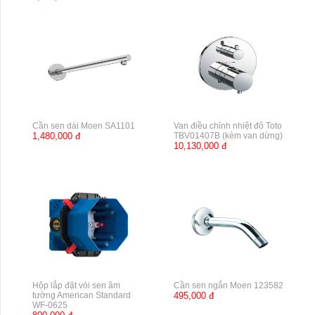
Cần sen dài Moen SA1101
Van điều chỉnh nhiệt độ Toto
1,480,000 đ
TBV01407B (kèm van dừng)
10,130,000 đ
Hộp lắp đặt vòi sen âm
Cần sen ngắn Moen 123582
tường American Standard
495,000 đ
WF-0625