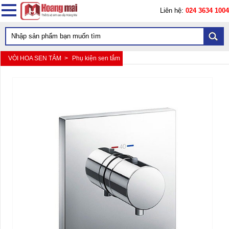
Liên hệ:
024 3634 1004
VÒI HOA SEN TẮM >
Phụ kiện sen tắm