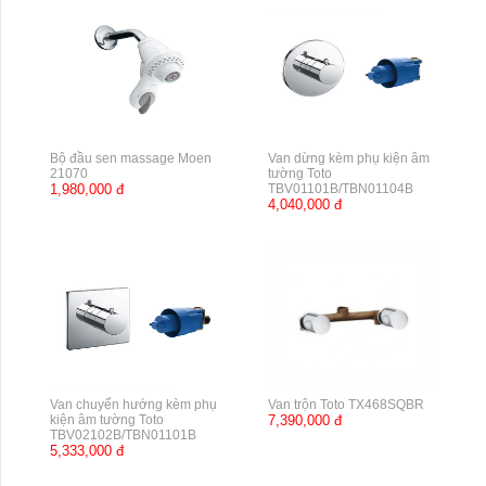
Bộ đầu sen massage Moen
Van dừng kèm phụ kiện âm
21070
tường Toto
1,980,000 đ
TBV01101B/TBN01104B
4,040,000 đ
Van chuyển hướng kèm phụ
Van trộn Toto TX468SQBR
kiện âm tường Toto
7,390,000 đ
TBV02102B/TBN01101B
5,333,000 đ