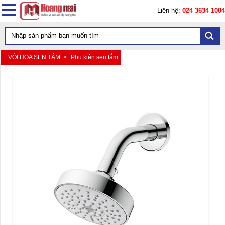
Liên hệ:
024 3634 1004
VÒI HOA SEN TẮM >
Phụ kiện sen tắm