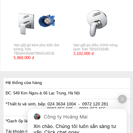
Van gật gù kèm phụ kiện âm
Van gật gù điều chỉnh nóng
tường Toto
lạnh Toto TBS03304B
TBG04304B/TBN01001B
3,102,000 đ
5,969,000 đ
Hệ thống cửa hàng
ĐC: 549 Kim Ngưu & 66 Lạc Trung, Hà Nội
*Thiết bị vệ sinh, bếp:
024 3634 1004
- 0972 120 281
0983 055 605
- 0981 067 466
Công ty Hoàng Mai
*Gạch ốp lát, Ngói:
024 3632 0280
- 0911 441 066
Xin chào. Chúng tôi luôn sẵn sàng tư 
Tài khoản ngân hàng
vấn. Click chat ngay.