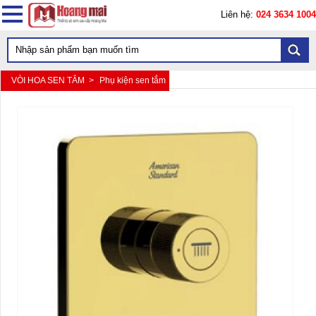
Liên hệ:
024 3634 1004
VÒI HOA SEN TẮM >
Phụ kiện sen tắm