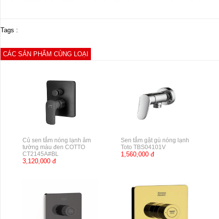
Tags :
CÁC SẢN PHẨM CÙNG LOẠI
Củ sen tắm nóng lạnh âm
Sen tắm gật gù nóng lạnh
tường màu đen COTTO
Toto TBS04101V
CT2145A#BL
1,560,000 đ
3,120,000 đ