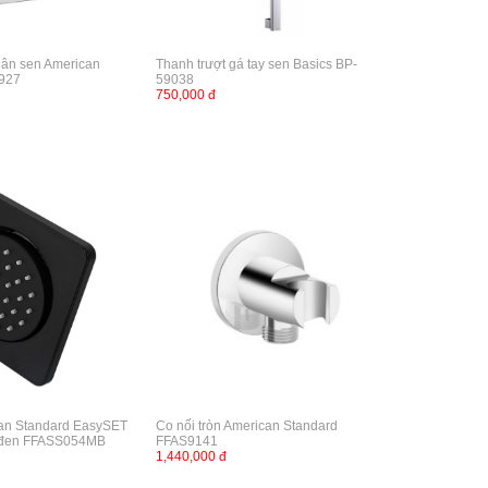
thân sen American
Thanh trượt gá tay sen Basics BP-
927
59038
750,000 đ
an Standard EasySET
Co nối tròn American Standard
đen FFASS054MB
FFAS9141
1,440,000 đ