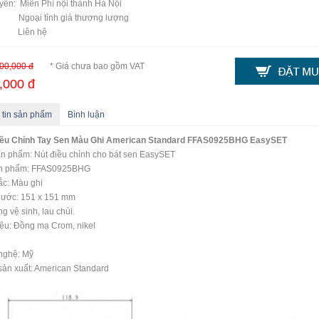
yển: Miễn Phí nội thành Hà Nội
 tỉnh giá thương lượng
t: Liên hệ
00,000 đ
* Giá chưa bao gồm VAT
,000 đ
 tin sản phẩm
Bình luận
iều Chỉnh Tay Sen Màu Ghi American Standard FFAS0925BHG EasySET
n phẩm: Nút điều chỉnh cho bát sen EasySET
n phẩm: FFAS0925BHG
c: Màu ghi
hước: 151 x 151 mm
g vệ sinh, lau chùi.
iệu: Đồng mạ Crom, nikel
nghệ: Mỹ
ản xuất: American Standard