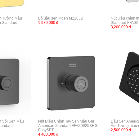
Âm Tường Màu
Bộ đầu sen Moen M22032
Nút điều chỉnh 
n Standard
1,980,000 đ
Standard FFAS0
3,200,000 đ
n Vòi Sen Màu
Nút Điều Chỉnh Tay Sen Màu Ghi
Đầu Sen Americ
tandard
American Standard FFAS0925BHG
Âm Tường màu 
EasySET
2,500,000 đ
4,400,000 đ