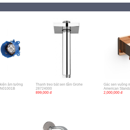
 kiện âm tường
Thanh treo bát sen tắm Grohe
Gác sen vuông 
BN01001B
28724000
American Stan
899,000 đ
2,000,000 đ