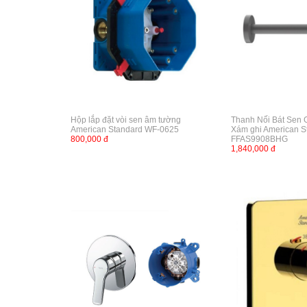
Hộp lắp đặt vòi sen âm tường
Thanh Nối Bát Sen
American Standard WF-0625
Xám ghi American S
800,000 đ
FFAS9908BHG
1,840,000 đ