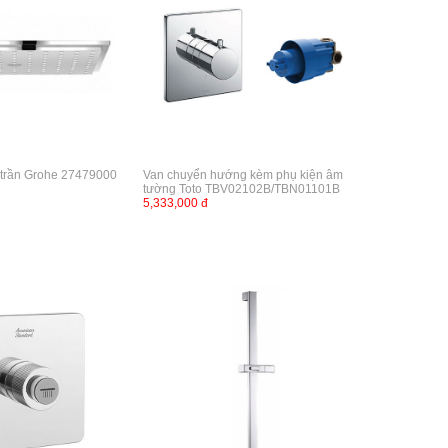
 trần Grohe 27479000
Van chuyển hướng kèm phụ kiện âm
tường Toto TBV02102B/TBN01101B
5,333,000 đ