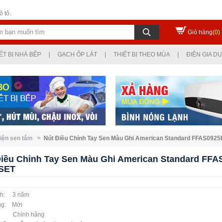
 tô.
Giỏ hàng(
0
)
ẾT BỊ NHÀ BẾP
|
GẠCH ỐP LÁT
|
THIẾT BỊ THEO MÙA
|
ĐIỆN GIA D
kiện sen tắm >
Nút Điều Chỉnh Tay Sen Màu Ghi American Standard FFAS09
Điều Chỉnh Tay Sen Màu Ghi American Standard FF
SET
nh: 3 năm
ạng: Mới
ứ: Chính hãng