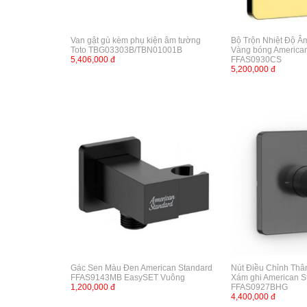
Van gật gù kèm phụ kiện âm tường
Bộ Trộn Nhiệt Độ 
Toto TBG03303B/TBN01001B
Vàng bóng America
5,406,000 đ
FFAS0930CS
5,200,000 đ
Gác Sen Màu Đen American Standard
Nút Điều Chỉnh Thâ
FFAS9143MB EasySET Vuông
Xám ghi American S
1,200,000 đ
FFAS0927BHG
4,400,000 đ