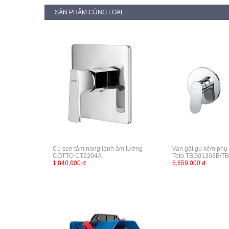
SẢN PHẨM CÙNG LOẠI
Củ sen tắm nóng lạnh âm tường
Van gật gù kèm phụ
COTTO CT2204A
Toto TBG01303B/T
1,840,000 đ
6,659,000 đ