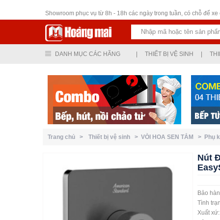
Thiết bị vệ sinh
Showroom phục vụ từ 8h - 18h các ngày trong tuần, có chỗ để xe ô
DANH MỤC CÁC HÃNG
|
THIẾT BỊ VỆ SINH
|
THI
Trang chủ >
Thiết bị vệ sinh >
VÒI HOA SEN TẮM >
Phụ 
Nút 
Easy
Bảo hà
Tình tr
Xuất x