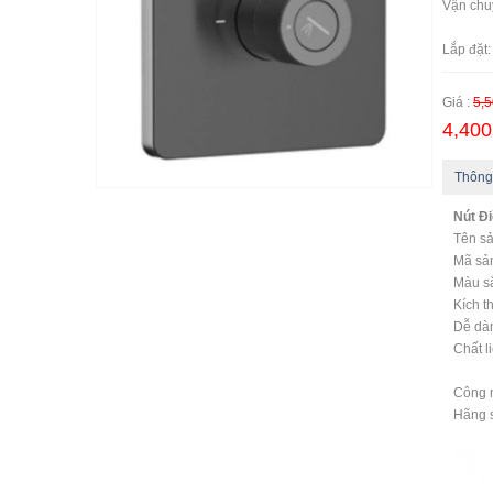
Vận chu
Ngoại
Lắp đặ
Giá :
5,5
4,400
Thông
Nút Đ
Tên sả
Mã sả
Màu sắ
Kích t
Dễ dàn
Chất l
Công 
Hãng s