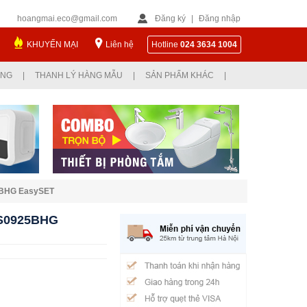
hoangmai.eco@gmail.com
Đăng ký
|
Đăng nhập
KHUYẾN MẠI
Liên hệ
Hotline
024 3634 1004
ỤNG
|
THANH LÝ HÀNG MẪU
|
SẢN PHẨM KHÁC
|
25BHG EasySET
AS0925BHG