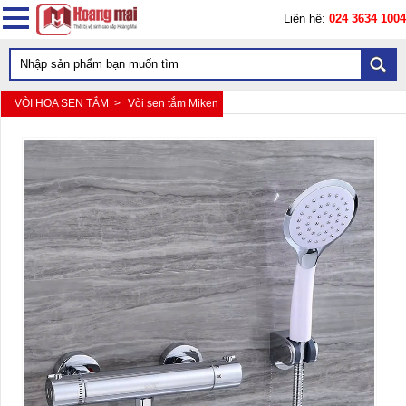
Liên hệ:
024 3634 1004
VÒI HOA SEN TẮM >
Vòi sen tắm Miken