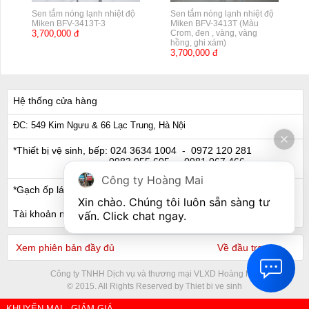
Sen tắm nóng lạnh nhiệt độ
Sen tắm nóng lạnh nhiệt độ
Miken BFV-3413T-3
Miken BFV-3413T (Màu
3,700,000 đ
Crom, đen , vàng, vàng
hồng, ghi xám)
3,700,000 đ
Hệ thống cửa hàng
ĐC: 549 Kim Ngưu & 66 Lạc Trung, Hà Nội
*Thiết bị vệ sinh, bếp:
024 3634 1004
- 0972 120 281
0983 055 605
- 0981 067 466
Công ty Hoàng Mai
*Gạch ốp lát, Ngói:
024 3632 0280
- 0911 441 066
Xin chào. Chúng tôi luôn sẵn sàng tư 
Tài khoản ngân hàng
vấn. Click chat ngay.
Xem phiên bản đầy đủ
Về đầu trang
Công ty TNHH Dịch vụ và thương mại VLXD Hoàng Mai
© 2015. All Rights Reserved by Thiet bi ve sinh
KHUYẾN MẠI - GIẢM GIÁ