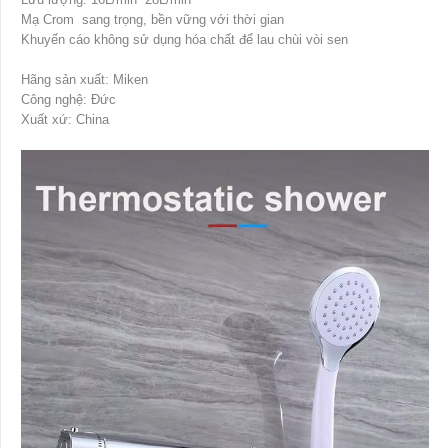
Mạ Crom sang trọng, bền vững với thời gian
Khuyến cáo không sử dụng hóa chất để lau chùi vòi sen
Hãng sản xuất: Miken
Công nghệ: Đức
Xuất xứ: China