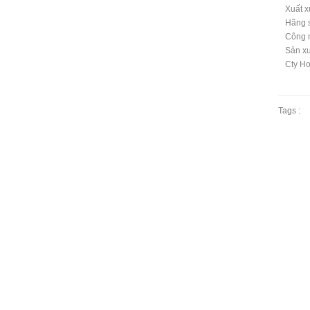
Xuất x
Hãng s
Công 
Sản xu
Cty Ho
Tags :