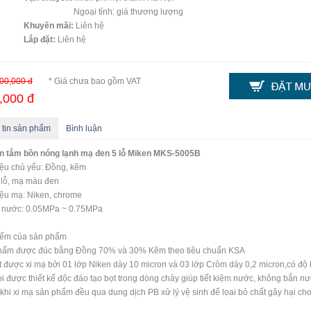
Ngoại tỉnh: giá thương lượng
Khuyến mãi:
Liên hệ
Lắp đặt:
Liên hệ
00,000 đ
* Giá chưa bao gồm VAT
,000 đ
 tin sản phẩm
Bình luận
en tắm bồn nóng lạnh mạ đen 5 lỗ Miken MKS-5005B
iệu chủ yếu: Đồng, kẽm
 lỗ, mạ màu đen
iệu mạ: Niken, chrome
c nước: 0.05MPa ~ 0.75MPa
iểm của sản phẩm
hẩm được đúc bằng Đồng 70% và 30% Kẽm theo tiêu chuẩn KSA
 được xi mạ bởi 01 lớp Niken dày 10 micron và 03 lớp Crôm dày 0,2 micron,có độ
i được thiết kế độc đáo tạo bọt trong dòng chảy giúp tiết kiệm nước, không bắn n
khi xi mạ sản phẩm đều qua dung dịch PB xử lý vệ sinh để lọai bỏ chất gây hại ch