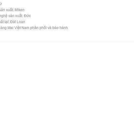
ứ
ản xuất: Miken
nghệ sản xuất: Đức
ất tại: Đài Loan
àng Mai Việt Nam phân phối và bảo hành