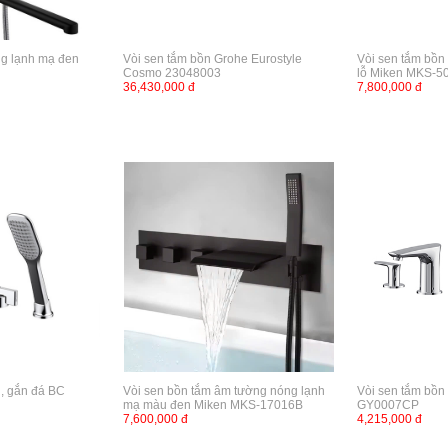
ng lạnh mạ đen
Vòi sen tắm bồn Grohe Eurostyle
Vòi sen tắm bồn
Cosmo 23048003
lỗ Miken MKS-5
36,430,000 đ
7,800,000 đ
n, gắn đá BC
Vòi sen bồn tắm âm tường nóng lạnh
Vòi sen tắm bồn 
mạ màu đen Miken MKS-17016B
GY0007CP
7,600,000 đ
4,215,000 đ