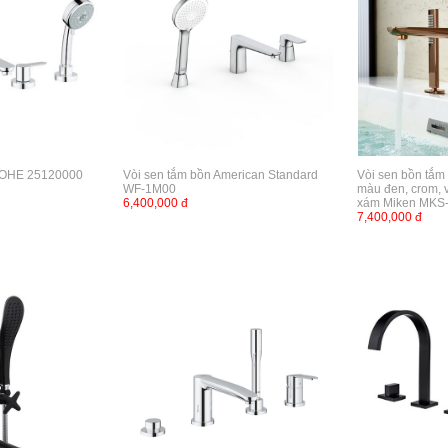
ROHE 25120000
Vòi sen tắm bồn American Standard
Vòi sen bồn tắm
WF-1M00
màu đen, crom, 
6,400,000 đ
xám Miken MKS
7,400,000 đ