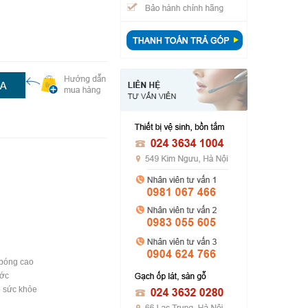
 bóng cao
ước
o sức khỏe