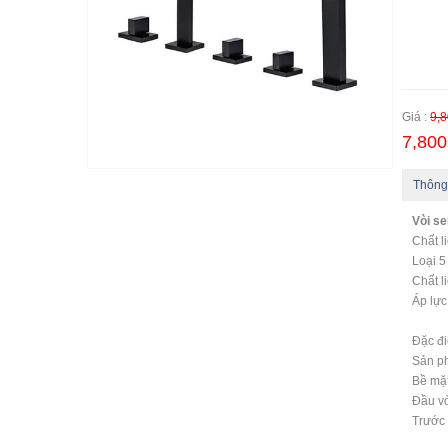
Giá :
9,8
7,800
Thông
Vòi s
Chất l
Loại 5
Chất l
Áp lự
Đặc đ
Sản p
Bề mặt
Đầu vò
Trước 