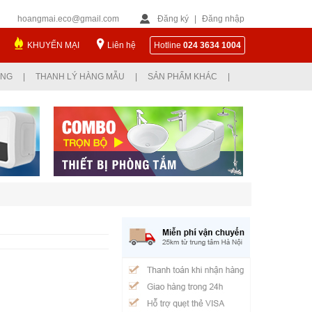
hoangmai.eco@gmail.com
Đăng ký
|
Đăng nhập
KHUYẾN MẠI
Liên hệ
Hotline
024 3634 1004
ỤNG
|
THANH LÝ HÀNG MẪU
|
SẢN PHẨM KHÁC
|