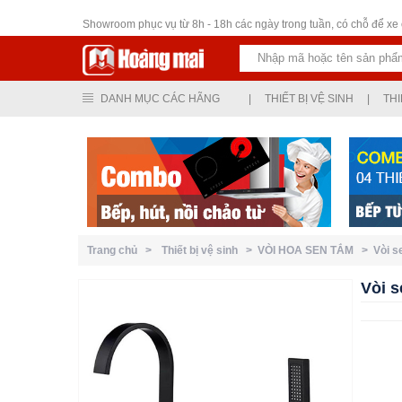
Thiết bị vệ sinh
Showroom phục vụ từ 8h - 18h các ngày trong tuần, có chỗ để xe ô
DANH MỤC CÁC HÃNG
|
THIẾT BỊ VỆ SINH
|
THI
Trang chủ >
Thiết bị vệ sinh >
VÒI HOA SEN TẮM >
Vòi 
Vòi 