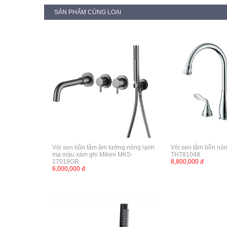
SẢN PHẨM CÙNG LOẠI
Vòi sen bồn tắm âm tường nóng lạnh
Vòi sen tắm bồn nó
mạ màu xám ghi Miken MKS-
THT81048
17018GR
8,800,000 đ
6,000,000 đ