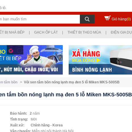
 tô.
Giỏ hàng(
0
)
ẾT BỊ NHÀ BẾP
|
GẠCH ỐP LÁT
|
THIẾT BỊ THEO MÙA
|
ĐIỆN GIA D
sen tắm bồn >
Vòi sen tắm bồn nóng lạnh mạ đen 5 lỗ Miken MKS-5005B
sen tắm bồn nóng lạnh mạ đen 5 lỗ Miken MKS-5005B
Bảo hành: 2
năm
Tình trạng:
Mới
Xuất xứ: Chính hãng - Korea
Vận chuyển:
Miễn phí nội thành Hà Nội