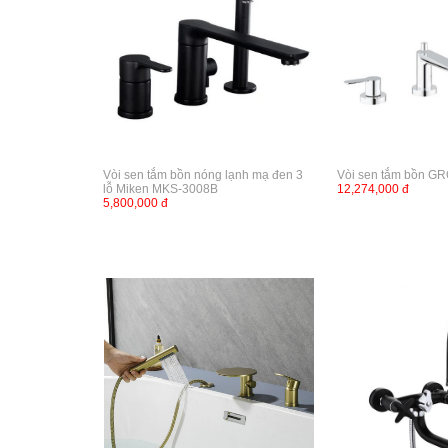
Vòi sen tắm bồn nóng lạnh mạ đen 3
Vòi sen tắm bồn G
lỗ Miken MKS-3008B
12,274,000 đ
5,800,000 đ