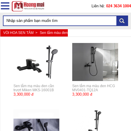
Liên hệ:
024 3634 1004
VÒI HOA SEN TẮM >
Sen tắm màu đen
Sen tắm mạ màu đen cần
Sen tắm mạ màu đen HCG
trượt Miken MKS-16001B
MV0401-TQ12A
3,300,000 đ
3,300,000 đ