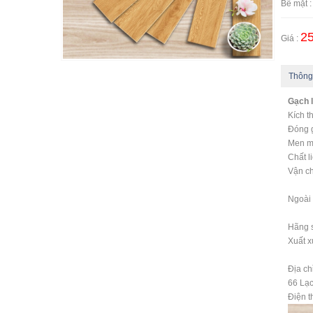
Bề mặt 
25
Giá :
Thông
Gạch 
Kích t
Đóng g
Men m
Chất l
Vận ch
- Ng
Ngoài 
Hãng 
Xuất x
Địa c
66 Lạc
Điện t