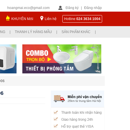
hoangmai.eco@gmail.com
Đăng ký
|
Đăng nhập
KHUYẾN MẠI
Liên hệ
Hotline
024 3634 1004
ỤNG
|
THANH LÝ HÀNG MẪU
|
SẢN PHẨM KHÁC
|
006
06