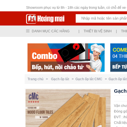
Thiết bị vệ sinh
Showroom phục vụ từ 8h - 18h các ngày trong tuần, có chỗ để xe ô
DANH MỤC CÁC HÃNG
|
THIẾT BỊ VỆ SINH
|
THI
Trang chủ >
Gạch ốp lát >
Gạch ốp lát CMC >
Gạch ốp lá
Gạch
Vận chuy
Đóng gó
ĐVT : /h
Chất liệ