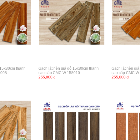
ỗ 15x80cm thanh
Gạch lát nền giả gỗ 15x80cm thanh
Gạch lát nền gi
8008
cao cấp CMC W 158010
cao cấp CMC W
255,000 đ
255,000 đ