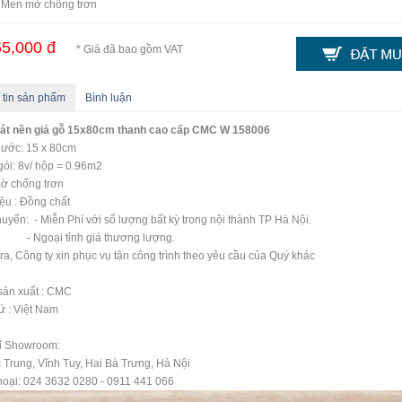
: Men mờ chống trơn
5,000 đ
* Giá đã bao gồm VAT
 tin sản phẩm
Bình luận
lát nền giả gỗ 15x80cm thanh cao cấp CMC W 158006
hước: 15 x 80cm
ói: 8v/ hộp = 0.96m2
ờ chống trơn
iệu : Đồng chất
uyển: - Miễn Phí với số lượng bất kỳ trong nội thành TP Hà Nội.
oại tỉnh giá thương lượng.
ra, Công ty xin phục vụ tận công trình theo yêu cầu của Quý khác
sản xuất : CMC
ứ : Việt Nam
hỉ Showroom:
 Trung, Vĩnh Tuy, Hai Bà Trưng, Hà Nội
hoại: 024 3632 0280 - 0911 441 066