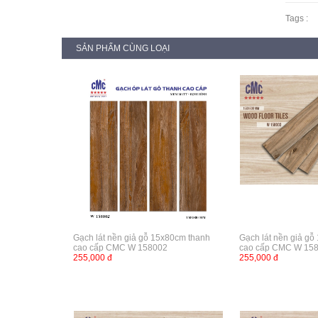
Tags :
SẢN PHẨM CÙNG LOẠI
Gạch lát nền giả gỗ 15x80cm thanh
Gạch lát nền giả g
cao cấp CMC W 158002
cao cấp CMC W 15
255,000 đ
255,000 đ