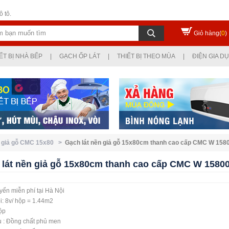
 tô.
Giỏ hàng(
0
)
ẾT BỊ NHÀ BẾP
|
GẠCH ỐP LÁT
|
THIẾT BỊ THEO MÙA
|
ĐIỆN GIA D
t giả gỗ CMC 15x80 >
Gạch lát nền giả gỗ 15x80cm thanh cao cấp CMC W 158
 lát nền giả gỗ 15x80cm thanh cao cấp CMC W 1580
ển miễn phí tại Hà Nội
i: 8v/ hộp = 1.44m2
ộp
u : Đồng chất phủ men