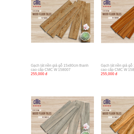
Gạch lát nền giả gỗ 15x80cm thanh
Gạch lát nền giả g
cao cấp CMC W 158007
cao cấp CMC W 15
255,000 đ
255,000 đ