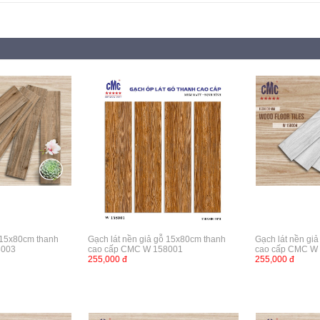
ỗ 15x80cm thanh
Gạch lát nền giả gỗ 15x80cm thanh
Gạch lát nền gi
8003
cao cấp CMC W 158001
cao cấp CMC W
255,000 đ
255,000 đ