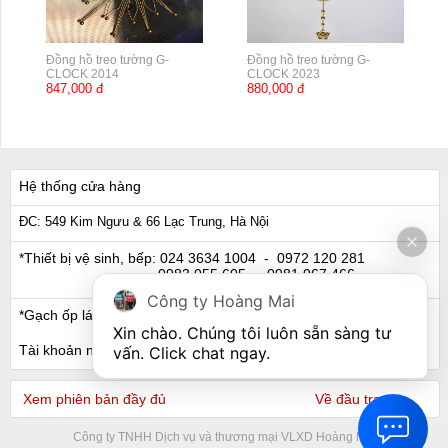
Đồng hồ treo tường G-
Đồng hồ treo tường G-
CLOCK 2014
CLOCK 2023
847,000 đ
880,000 đ
Hệ thống cửa hàng
ĐC: 549 Kim Ngưu & 66 Lạc Trung, Hà Nội
*Thiết bị vệ sinh, bếp:
024 3634 1004
- 0972 120 281
0983 055 605
- 0981 067 466
Công ty Hoàng Mai
*Gạch ốp lát, Ngói:
024 3632 0280
- 0911 441 066
Xin chào. Chúng tôi luôn sẵn sàng tư 
Tài khoản ngân hàng
vấn. Click chat ngay.
Xem phiên bản đầy đủ
Về đầu trang
Công ty TNHH Dịch vụ và thương mại VLXD Hoàng Mai