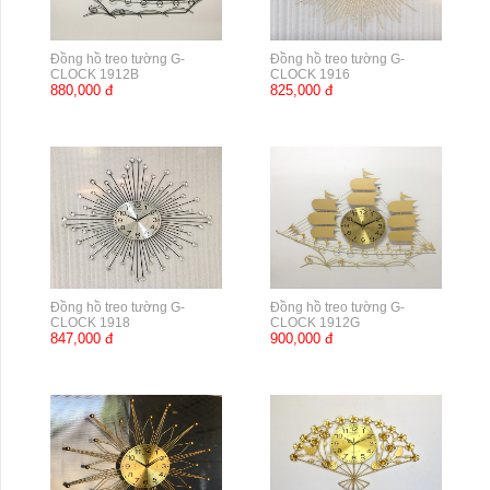
Đồng hồ treo tường G-
Đồng hồ treo tường G-
CLOCK 1912B
CLOCK 1916
880,000 đ
825,000 đ
Đồng hồ treo tường G-
Đồng hồ treo tường G-
CLOCK 1918
CLOCK 1912G
847,000 đ
900,000 đ