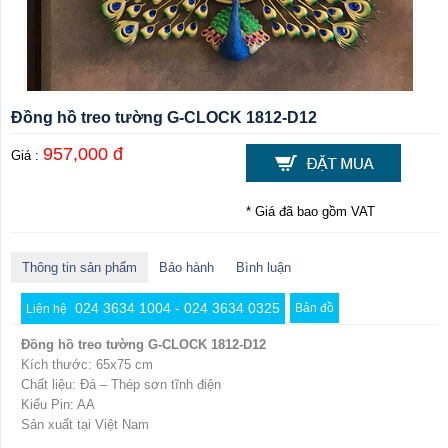
Đồng hồ treo tường G-CLOCK 1812-D12
957,000 đ
Giá :
* Giá đã bao gồm VAT
Thông tin sản phẩm
Bảo hành
Bình luận
024 3634 1004 - 024 3634 0325
Bản đồ
Liên hệ
Đồng hồ treo tường G-CLOCK 1812-D12
Kích thước: 65x75 cm
Chất liệu: Đá – Thép sơn tĩnh điện
Kiểu Pin: AA
Sản xuất tại Việt Nam