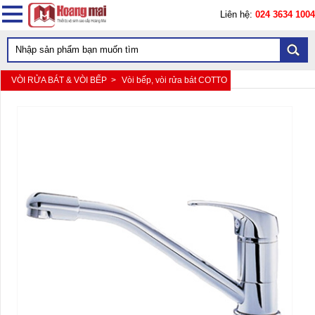
Liên hệ:
024 3634 1004
VÒI RỬA BÁT & VÒI BẾP >
Vòi bếp, vòi rửa bát COTTO