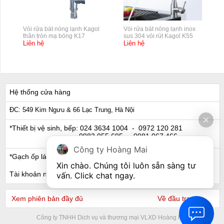
Vòi rửa bát nóng lạnh Kagol
Vòi rửa bát nóng lạnh inox
thân tròn mạ bóng K17
sus 304 vòi rút Kagol K55
Liên hệ
Liên hệ
Hệ thống cửa hàng
ĐC: 549 Kim Ngưu & 66 Lạc Trung, Hà Nội
*Thiết bị vệ sinh, bếp:
024 3634 1004
- 0972 120 281
0983 055 605
- 0981 067 466
Công ty Hoàng Mai
*Gạch ốp lát, Ngói:
024 3632 0280
- 0911 441 066
Xin chào. Chúng tôi luôn sẵn sàng tư 
Tài khoản ngân hàng
vấn. Click chat ngay.
Xem phiên bản đầy đủ
Về đầu trang
Công ty TNHH Dịch vụ và thương mại VLXD Hoàng Mai