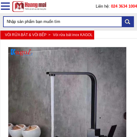
Liên hệ:
024 3634 1004
VÒI RỬA BÁT & VÒI BẾP >
Vòi rửa bát inox KAGOL