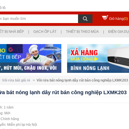
 tô.
Giỏ hàng(
0
)
ẾT BỊ NHÀ BẾP
|
GẠCH ỐP LÁT
|
THIẾT BỊ THEO MÙA
|
ĐIỆN GIA D
>
Vòi rửa bát giá rẻ >
Vòi rửa bát nóng lạnh dây rút bán công nghiệp LXMK203
ửa bát nóng lạnh dây rút bán công nghiệp LXMK203
h: 1 năm
ng: Mới
: Chính hãng
ển: Miễn phí tại Hà Nội