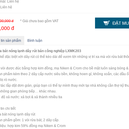
mãi: Liên hệ
 Liên hệ
00,000 đ
* Giá chưa bao gồm VAT
,000 đ
 tin sản phẩm
Bình luận
a bát nóng lạnh dây rút bán công nghiệp LXMK203
t kế đặc biệt với dây rút có thể kéo dài để vươn tới những vị trí xa mà vòi rửa bát t
 vòi được đúc bằng hợp kim đồng, mạ Niken & Crom cho bề mặt luôn sáng bóng & 
ản phẩm kèm theo 2 dây cấp nước siêu bền, không hoen gỉ, không xoắn, các đầu ố
bị rò nước.
 tác lắp đặt đơn giản, giúp bạn có thể tự mình thay mới tại nhà không cần thợ kỹ th
 không gian phòng bếp… khác nhau.
ế độ xả nước: xả bọt & xả thành nhiều tia
in chi tiết:
a bát nóng lạnh dây rút
ản phẩm gồm: 1 vòi rửa bát, 2 dây cấp.
 liệu: hợp kim 59% đồng mạ Niken & Crom