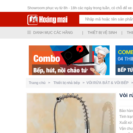
Thiết bị vệ sinh
Showroom phục vụ từ 8h - 18h các ngày trong tuần, có chỗ để xe ô
DANH MỤC CÁC HÃNG
|
THIẾT BỊ VỆ SINH
|
THI
Trang chủ >
Thiết bị nhà bếp >
VÒI RỬA BÁT & VÒI BẾP 
Vòi r
Bảo hàn
Tình trạ
Xuất xứ
Vận chuy