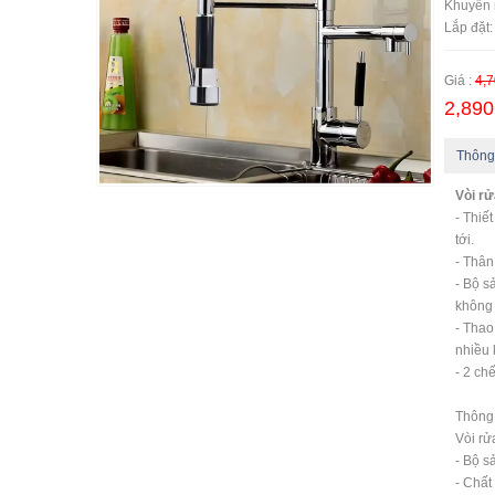
Khuyến 
Lắp đặt:
Giá :
4,7
2,890
Thông
Vòi rử
- Thiế
tới.
- Thân
- Bộ s
không 
- Thao
nhiều
- 2 ch
Thông t
Vòi rử
- Bộ s
- Chất