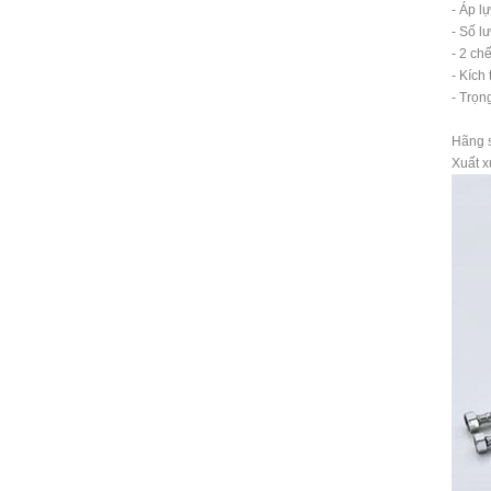
- Áp l
- Số l
- 2 ch
- Kích
- Trọn
Hãng 
Xuất x