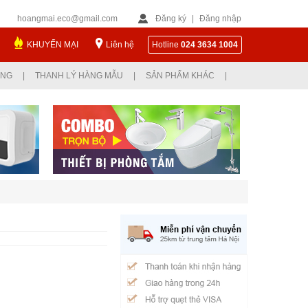
hoangmai.eco@gmail.com
Đăng ký
|
Đăng nhập
KHUYẾN MẠI
Liên hệ
Hotline
024 3634 1004
ỤNG
|
THANH LÝ HÀNG MẪU
|
SẢN PHẨM KHÁC
|