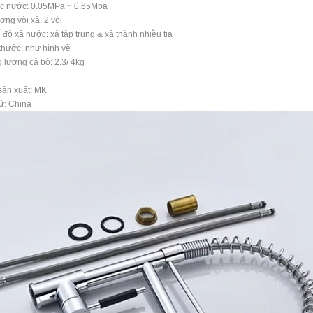
ực nước: 0.05MPa ~ 0.65Mpa
ượng vòi xả: 2 vòi
ế độ xả nước: xả tập trung & xả thành nhiều tia
 thước: như hình vẽ
g lượng cả bộ: 2.3/ 4kg
sản xuất: MK
ứ: China