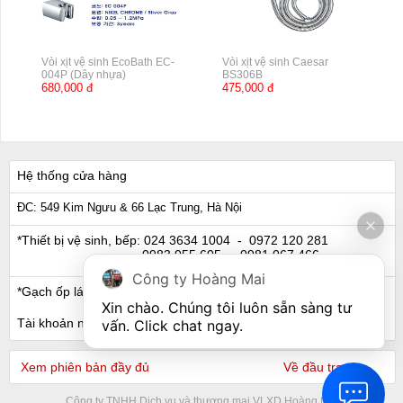
Vòi xịt vệ sinh EcoBath EC-
Vòi xịt vệ sinh Caesar
004P (Dây nhựa)
BS306B
680,000 đ
475,000 đ
Hệ thống cửa hàng
ĐC: 549 Kim Ngưu & 66 Lạc Trung, Hà Nội
*Thiết bị vệ sinh, bếp:
024 3634 1004
- 0972 120 281
0983 055 605
- 0981 067 466
Công ty Hoàng Mai
*Gạch ốp lát, Ngói:
024 3632 0280
- 0911 441 066
Xin chào. Chúng tôi luôn sẵn sàng tư 
Tài khoản ngân hàng
vấn. Click chat ngay.
Xem phiên bản đầy đủ
Về đầu trang
Công ty TNHH Dịch vụ và thương mại VLXD Hoàng Mai