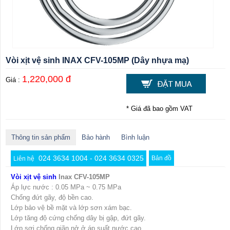
Vòi xịt vệ sinh INAX CFV-105MP (Dây nhựa mạ)
1,220,000 đ
Giá :
* Giá đã bao gồm VAT
Thông tin sản phẩm
Bảo hành
Bình luận
024 3634 1004 - 024 3634 0325
Bản đồ
Liên hệ
Vòi xịt vệ sinh
Inax CFV-105MP
Áp lực nước : 0.05 MPa ~ 0.75 MPa
Chống đứt gãy, độ bền cao.
Lớp bảo vệ bề mặt và lớp sơn xám bạc.
Lớp tăng độ cứng chống dây bị gập, đứt gãy.
Lớp sợi chống giãn nở ở áp suất nước cao.