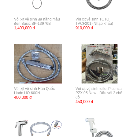
Vòi xịt vệ sinh đa năng màu
Vòi xịt vệ sinh TOTO
đen Basic BP-13976B
TVCF201 (Nhập khẩu)
1,400,000 đ
910,000 đ
Vòi xịt vệ sinh Hàn Quốc
Vòi xịt vệ sinh toilet Picenza
Hado HO-600N
PZX 05 New - Đầu vòi 2 chế
480,000 đ
độ
450,000 đ