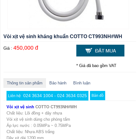
Vòi xịt vệ sinh kháng khuẩn COTTO CT993NH#WH
450,000 đ
Giá :
* Giá đã bao gồm VAT
Thông tin sản phẩm
Bảo hành
Bình luận
024 3634 1004 - 024 3634 0325
Bản đồ
Liên hệ
Vòi xịt vệ sinh
COTTO CT993NH#WH
Chất liệu: Lõi đồng + dây nhựa
Vòi xịt vệ sinh dùng cho phòng tắm
Áp lực nước : 0.05MPa ~ 0.75MPa
Chất liệu: Nhựa ABS trắng
Dây xịt dài 1200 mm