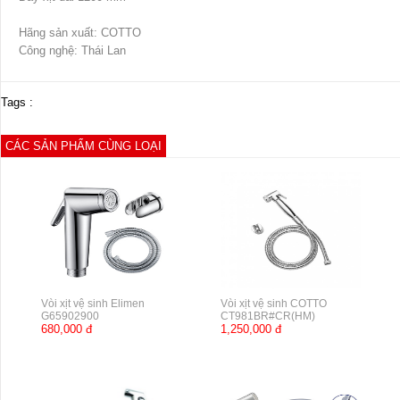
Hãng sản xuất: COTTO
Công nghệ: Thái Lan
Tags :
CÁC SẢN PHẨM CÙNG LOẠI
Vòi xịt vệ sinh Elimen
Vòi xịt vệ sinh COTTO
G65902900
CT981BR#CR(HM)
680,000 đ
1,250,000 đ