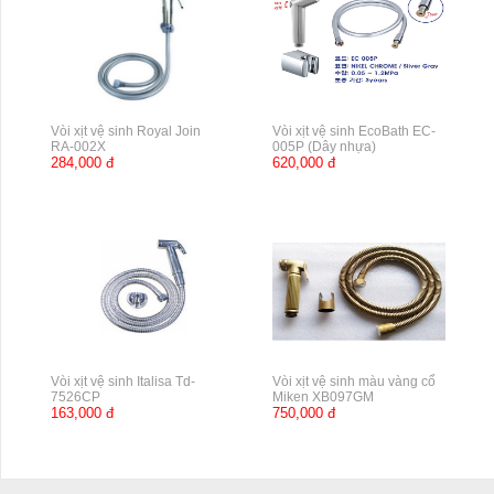
Vòi xịt vệ sinh Royal Join
Vòi xịt vệ sinh EcoBath EC-
RA-002X
005P (Dây nhựa)
284,000 đ
620,000 đ
Vòi xịt vệ sinh Italisa Td-
Vòi xịt vệ sinh màu vàng cổ
7526CP
Miken XB097GM
163,000 đ
750,000 đ