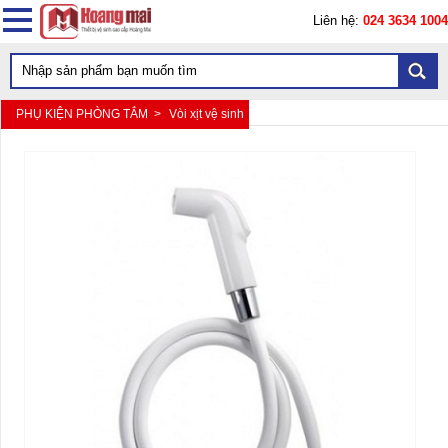
Liên hệ:
024 3634 1004
PHỤ KIỆN PHÒNG TẮM >
Vòi xịt vệ sinh