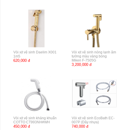
Vòi xịt vệ sinh Daelim X001
Vòi xịt vệ sinh nóng lạnh âm
1m5
tường màu vàng bóng
620,000 đ
Miken F-7505G
3,200,000 đ
Vòi xịt vệ sinh kháng khuẩn
Vòi xịt vệ sinh EcoBath EC-
COTTO CT993NH#WH
007P (Dây nhựa)
450,000 đ
740,000 đ