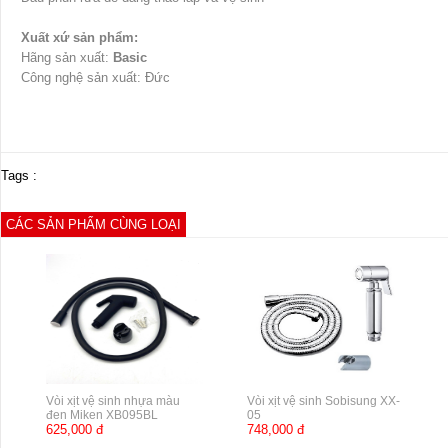
Xuất xứ sản phẩm:
Hãng sản xuất:
Basic
Công nghệ sản xuất: Đức
Tags :
CÁC SẢN PHẨM CÙNG LOẠI
Vòi xịt vệ sinh nhựa màu
Vòi xịt vệ sinh Sobisung XX-
đen Miken XB095BL
05
625,000 đ
748,000 đ