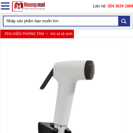
Liên hệ:
024 3634 1004
PHỤ KIỆN PHÒNG TẮM >
Vòi xịt vệ sinh