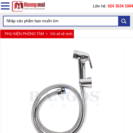
Liên hệ:
024 3634 1004
PHỤ KIỆN PHÒNG TẮM >
Vòi xịt vệ sinh