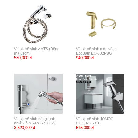
Vòi xịt vệ sinh AMTS (Đồng
Vòi xịt vệ sinh màu vàng
mạ Crom)
EcoBath EC-002PBG
530,000 đ
940,000 đ
Vòi xịt vệ sinh nóng lạnh
Vòi xịt vệ sinh JOMOO
nhiệt độ Miken F-7506W
02303-1C-I011
3,520,000 đ
515,000 đ