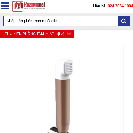
Liên hệ:
024 3634 1004
PHỤ KIỆN PHÒNG TẮM >
Vòi xịt vệ sinh