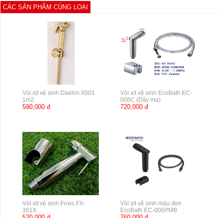
CÁC SẢN PHẨM CÙNG LOẠI
Vòi xịt vệ sinh Daelim X001
Vòi xịt vệ sinh EcoBath EC-
1m2
006C (Dây mạ)
590,000 đ
720,000 đ
Vòi xịt vệ sinh Foxis FX-
Vòi xịt vệ sinh màu đen
301X
EcoBath EC-006PMB
520,000 đ
760,000 đ