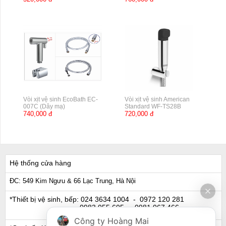
Vòi xịt vệ sinh EcoBath EC-
Vòi xịt vệ sinh American
007C (Dây mạ)
Standard WF-TS28B
740,000 đ
720,000 đ
Hệ thống cửa hàng
ĐC: 549 Kim Ngưu & 66 Lạc Trung, Hà Nội
*Thiết bị vệ sinh, bếp:
024 3634 1004
- 0972 120 281
0983 055 605
- 0981 067 466
Công ty Hoàng Mai