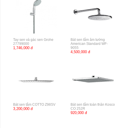
Tay sen và gác sen Grohe
Bát sen tắm âm tường
27799000
American Standard WF-
1,746,000 đ
9055
4,500,000 đ
Bát sen tắm COTTO Z98SV
Bát sen tắm toàn thân Kosco
3,200,000 đ
CO 252R
920,000 đ