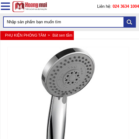
Liên hệ:
024 3634 1004
PHỤ KIỆN PHÒNG TẮM >
Bát sen tắm