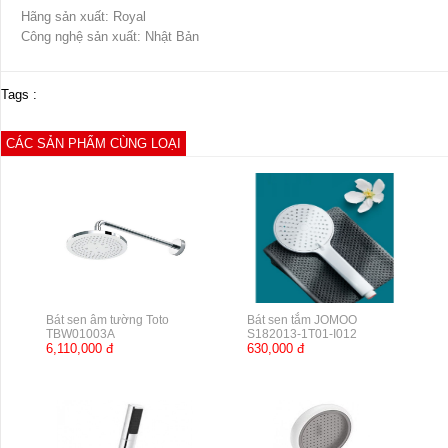
Hãng sản xuất: Royal
Công nghệ sản xuất: Nhật Bản
Tags :
CÁC SẢN PHẨM CÙNG LOẠI
Bát sen âm tường Toto
Bát sen tắm JOMOO
TBW01003A
S182013-1T01-I012
6,110,000 đ
630,000 đ