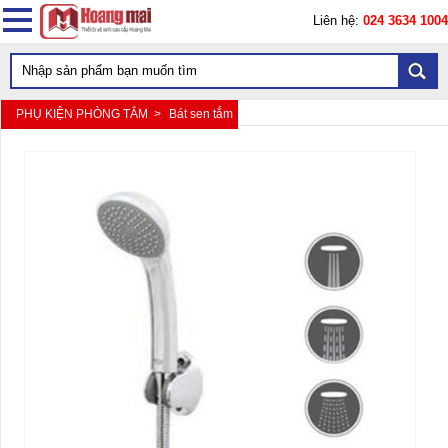
Liên hệ:
024 3634 1004
PHỤ KIỆN PHÒNG TẮM >
Bát sen tắm