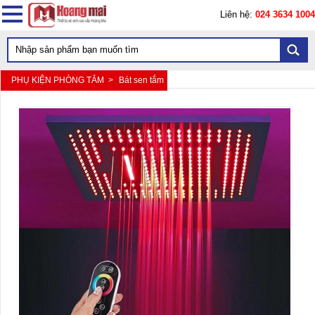
Liên hệ:
024 3634 1004
PHỤ KIỆN PHÒNG TẮM >
Bát sen tắm