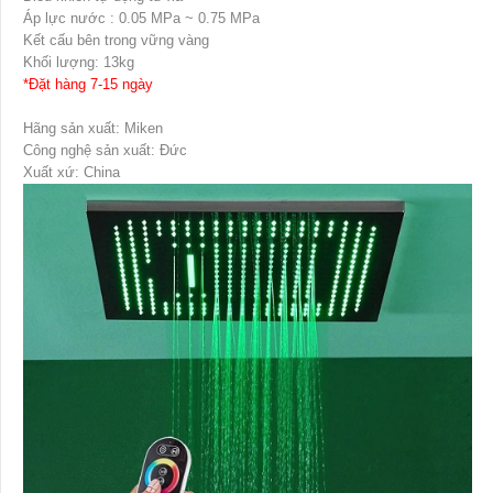
Áp lực nước : 0.05 MPa ~ 0.75 MPa
Kết cấu bên trong vững vàng
Khối lượng: 13kg
*Đặt hàng 7-15 ngày
Hãng sản xuất: Miken
Công nghệ sản xuất: Đức
Xuất xứ: China