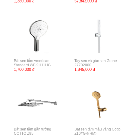
1,380,000 đ
57,843,000 đ
Bát sen tắm American
Tay sen và gác sen Grohe
Standard WF-9H11HG
27702000
1,700,000 đ
1,845,000 đ
Bát sen tắm gắn tường
Bát sen tắm màu vàng Cotto
COTTO Z95
Z10#GR(HM)