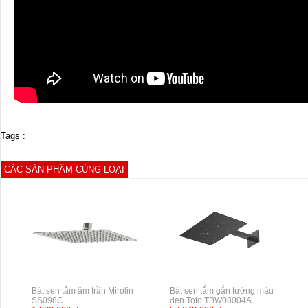
Tags :
CÁC SẢN PHẨM CÙNG LOẠI
Bát sen tắm âm trần Mirolin
Bát sen tắm gắn tường màu
SS098C
đen Toto TBW08004A