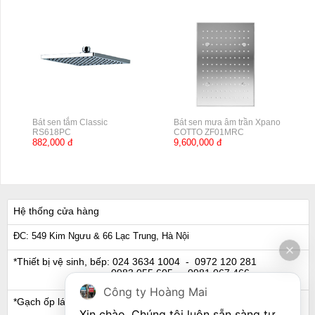
Bát sen tắm Classic
Bát sen mưa âm trần Xpano
RS618PC
COTTO ZF01MRC
882,000 đ
9,600,000 đ
Hệ thống cửa hàng
ĐC: 549 Kim Ngưu & 66 Lạc Trung, Hà Nội
*Thiết bị vệ sinh, bếp:
024 3634 1004
- 0972 120 281
0983 055 605
- 0981 067 466
Công ty Hoàng Mai
*Gạch ốp lát, Ngói:
024 3632 0280
- 0911 441 066
Xin chào. Chúng tôi luôn sẵn sàng tư 