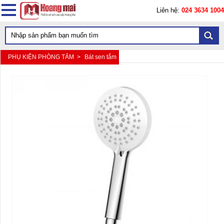
Liên hệ:
024 3634 1004
PHỤ KIỆN PHÒNG TẮM >
Bát sen tắm