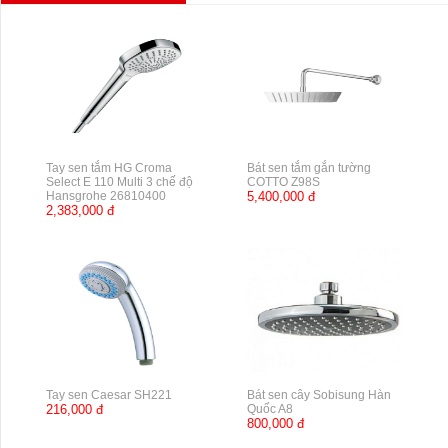
Tay sen tắm HG Croma
Bát sen tắm gắn tường
Select E 110 Multi 3 chế độ
COTTO Z98S
Hansgrohe 26810400
5,400,000 đ
2,383,000 đ
Tay sen Caesar SH221
Bát sen cây Sobisung Hàn
216,000 đ
Quốc A8
800,000 đ