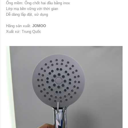
Ống mềm: Ống chốt hai đầu bằng inox
Lớp mạ bền vững với thời gian
Dễ dàng lắp đặt, sử dụng
Hãng sản xuất:
JOMOO
Xuất xứ: Trung Quốc