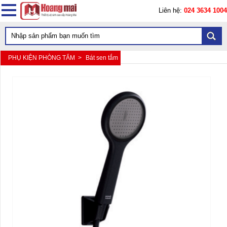
Liên hệ:
024 3634 1004
PHỤ KIỆN PHÒNG TẮM >
Bát sen tắm