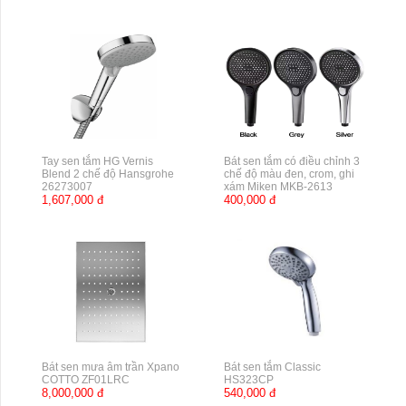
Tay sen tắm HG Vernis
Bát sen tắm có điều chỉnh 3
Blend 2 chế độ Hansgrohe
chế độ màu đen, crom, ghi
26273007
xám Miken MKB-2613
1,607,000 đ
400,000 đ
Bát sen mưa âm trần Xpano
Bát sen tắm Classic
COTTO ZF01LRC
HS323CP
8,000,000 đ
540,000 đ