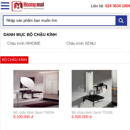
Liên hệ:
024 3634 1004
DANH MỤC BỘ CHẬU KÍNH
Chậu kính HIHOME
Chậu kính SENLI
BỘ CHẬU KÍNH
Bộ chậu kính Senli T900H
Bộ chậu kính Senli T550B
8,100,000 đ
6,500,000 đ