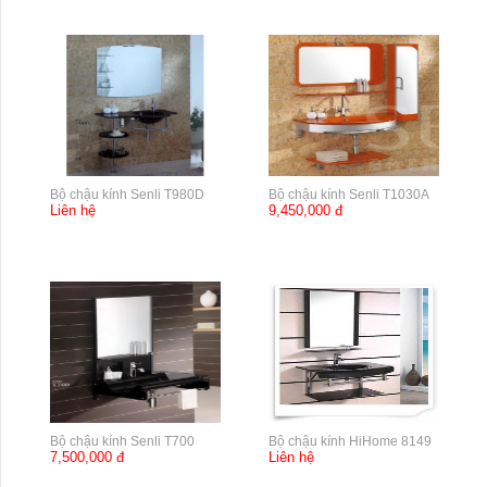
Bộ chậu kính Senli T980D
Bộ chậu kính Senli T1030A
Liên hệ
9,450,000 đ
Bộ chậu kính Senli T700
Bộ chậu kính HiHome 8149
7,500,000 đ
Liên hệ