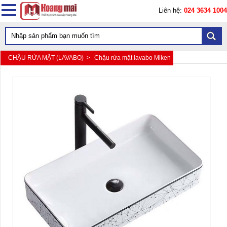
Liên hệ:
024 3634 1004
CHẬU RỬA MẶT (LAVABO) >
Chậu rửa mặt lavabo Miken