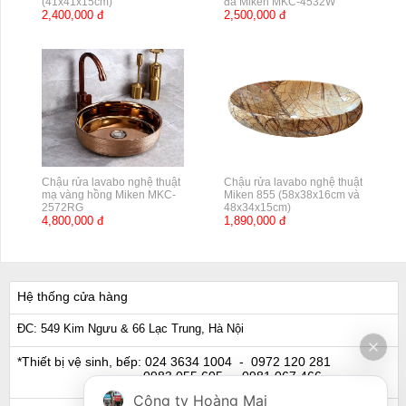
(41x41x15cm)
đá Miken MKC-4532W
2,400,000 đ
2,500,000 đ
Chậu rửa lavabo nghệ thuật
Chậu rửa lavabo nghệ thuật
mạ vàng hồng Miken MKC-
Miken 855 (58x38x16cm và
2572RG
48x34x15cm)
4,800,000 đ
1,890,000 đ
Hệ thống cửa hàng
ĐC: 549 Kim Ngưu & 66 Lạc Trung, Hà Nội
*Thiết bị vệ sinh, bếp:
024 3634 1004
- 0972 120 281
0983 055 605
- 0981 067 466
Công ty Hoàng Mai