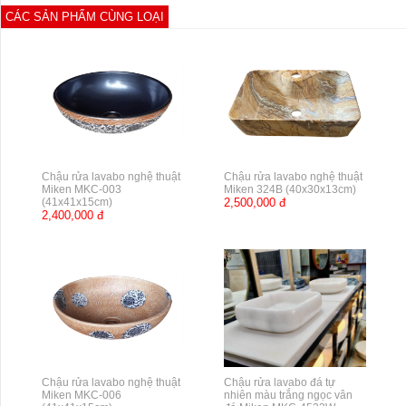
CÁC SẢN PHẨM CÙNG LOẠI
Chậu rửa lavabo nghệ thuật
Chậu rửa lavabo nghệ thuật
Miken MKC-003
Miken 324B (40x30x13cm)
(41x41x15cm)
2,500,000 đ
2,400,000 đ
Chậu rửa lavabo nghệ thuật
Chậu rửa lavabo đá tự
Miken MKC-006
nhiên màu trắng ngọc vân