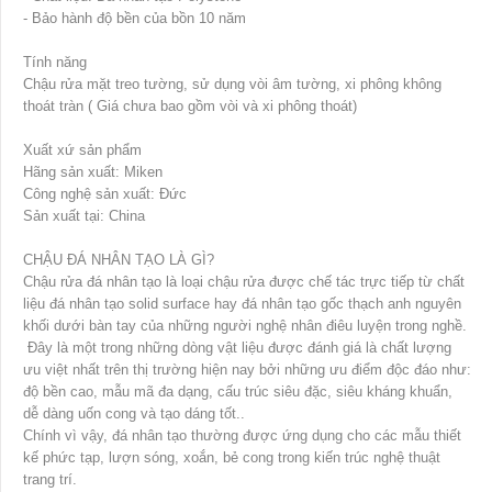
- Bảo hành độ bền của bồn 10 năm
Tính năng
Chậu rửa mặt treo tường, sử dụng vòi âm tường, xi phông không
thoát tràn ( Giá chưa bao gồm vòi và xi phông thoát)
Xuất xứ sản phẩm
Hãng sản xuất: Miken
Công nghệ sản xuất: Đức
Sản xuất tại: China
CHẬU ĐÁ NHÂN TẠO LÀ GÌ?
Chậu rửa đá nhân tạo là loại chậu rửa được chế tác trực tiếp từ chất
liệu đá nhân tạo solid surface hay đá nhân tạo gốc thạch anh nguyên
khối dưới bàn tay của những người nghệ nhân điêu luyện trong nghề.
Đây là một trong những dòng vật liệu được đánh giá là chất lượng
ưu việt nhất trên thị trường hiện nay bởi những ưu điểm độc đáo như:
độ bền cao, mẫu mã đa dạng, cấu trúc siêu đặc, siêu kháng khuẩn,
dễ dàng uốn cong và tạo dáng tốt..
Chính vì vậy, đá nhân tạo thường được ứng dụng cho các mẫu thiết
kế phức tạp, lượn sóng, xoắn, bẻ cong trong kiến trúc nghệ thuật
trang trí.