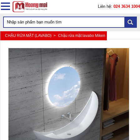
Liên hệ:
024 3634 1004
CHẬU RỬA MẶT (LAVABO) >
Chậu rửa mặt lavabo Miken