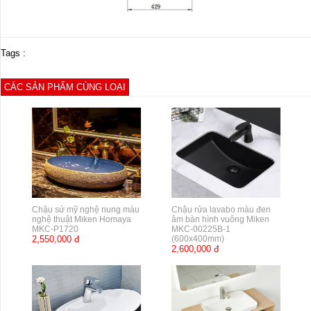
Tags :
CÁC SẢN PHẨM CÙNG LOẠI
Chậu sứ mỹ nghệ nung màu
Chậu rửa lavabo màu đen
nghệ thuật Miken Homaya
âm bàn hình vuông Miken
MKC-P1720
MKC-00225B-1
2,550,000 đ
(600x400mm)
2,600,000 đ