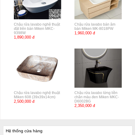
Chậu rửa lavabo nghệ thuật
Chậu rửa lavabo bán âm
đặt trên bàn Miken MKC-
bàn Miken MK-8018PW
9398W
1,960,000 đ
1,890,000 đ
Chậu rửa lavabo nghệ thuật
Chậu rửa lavabo lửng liền
Miken 608 (39x39x14cm)
chân màu đen Miken MKC-
2,500,000 đ
D6002BG
2,350,000 đ
Hệ thống cửa hàng