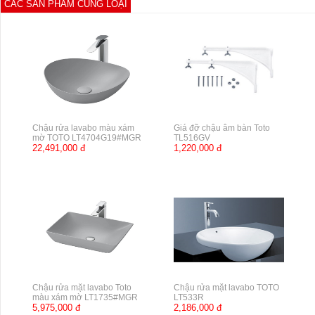
CÁC SẢN PHẨM CÙNG LOẠI
Chậu rửa lavabo màu xám
Giá đỡ chậu âm bàn Toto
mờ TOTO LT4704G19#MGR
TL516GV
22,491,000 đ
1,220,000 đ
Chậu rửa mặt lavabo Toto
Chậu rửa mặt lavabo TOTO
màu xám mờ LT1735#MGR
LT533R
5,975,000 đ
2,186,000 đ