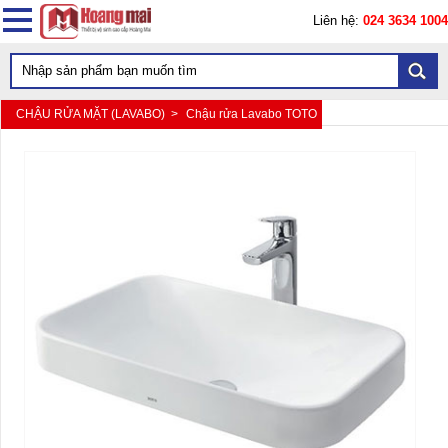
Liên hệ:
024 3634 1004
CHẬU RỬA MẶT (LAVABO) >
Chậu rửa Lavabo TOTO