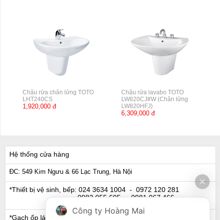
Chậu rửa chân lửng TOTO
Chậu rửa lavabo TOTO
LHT240CS
LW820CJ#W (Chân lửng
1,920,000 đ
LW820HFJ)
6,309,000 đ
Hệ thống cửa hàng
ĐC: 549 Kim Ngưu & 66 Lạc Trung, Hà Nội
*Thiết bị vệ sinh, bếp:
024 3634 1004
- 0972 120 281
0983 055 605
- 0981 067 466
Công ty Hoàng Mai
*Gạch ốp lát, Ngói:
024 3632 0280
- 0911 441 066