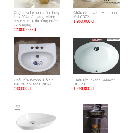
Chậu rửa lavabo chân đứng
Chậu rửa lavabo Moonoah
Inox 304 màu vàng Miken
MN-C372
MS-8707G (Đặt hàng trước
1,980,000 đ
7-15 ngày)
22,000,000 đ
Chậu rửa lavabo 3 lỗ giá
Chậu rửa lavabo Samwon
siêu rẻ Vimisco C282-3
HU7201
240,000 đ
1,296,000 đ