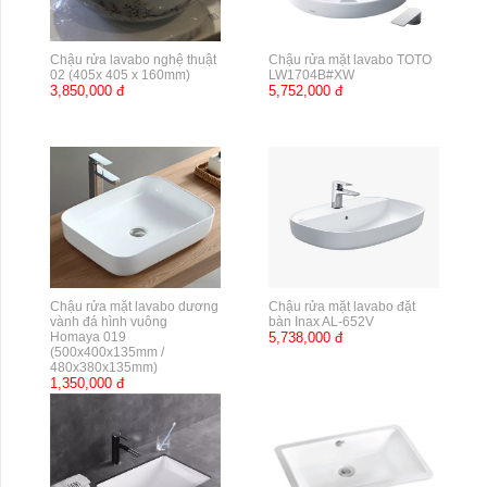
Chậu rửa lavabo nghệ thuật
Chậu rửa mặt lavabo TOTO
02 (405x 405 x 160mm)
LW1704B#XW
3,850,000 đ
5,752,000 đ
Chậu rửa mặt lavabo dương
Chậu rửa mặt lavabo đặt
vành đá hình vuông
bàn Inax AL-652V
Homaya 019
5,738,000 đ
(500x400x135mm /
480x380x135mm)
1,350,000 đ