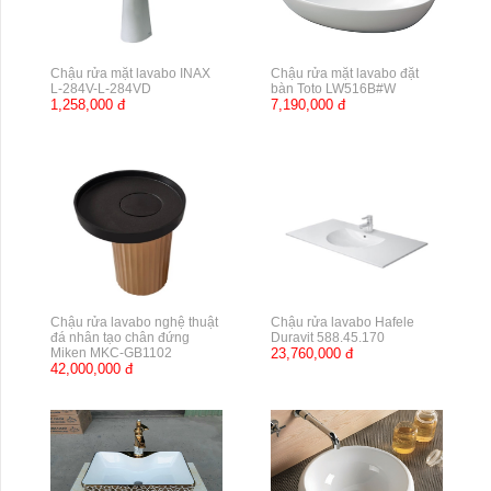
Chậu rửa mặt lavabo INAX
Chậu rửa mặt lavabo đặt
L-284V-L-284VD
bàn Toto LW516B#W
1,258,000 đ
7,190,000 đ
Chậu rửa lavabo nghệ thuật
Chậu rửa lavabo Hafele
đá nhân tạo chân đứng
Duravit 588.45.170
Miken MKC-GB1102
23,760,000 đ
42,000,000 đ