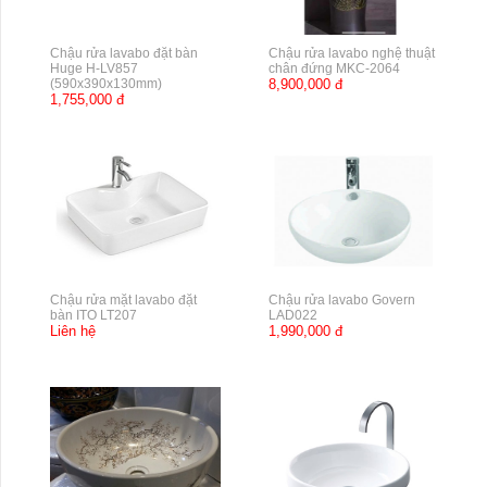
Chậu rửa lavabo đặt bàn
Chậu rửa lavabo nghệ thuật
Huge H-LV857
chân đứng MKC-2064
(590x390x130mm)
8,900,000 đ
1,755,000 đ
Chậu rửa mặt lavabo đặt
Chậu rửa lavabo Govern
bàn ITO LT207
LAD022
Liên hệ
1,990,000 đ