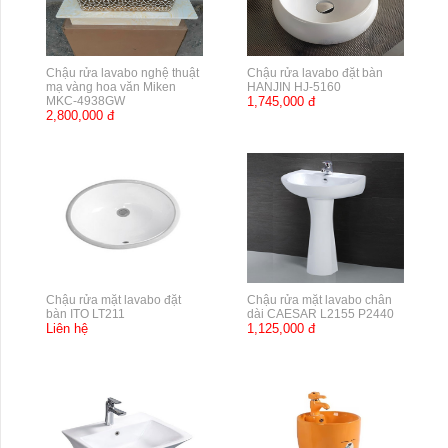
Chậu rửa lavabo nghệ thuật
Chậu rửa lavabo đặt bàn
mạ vàng hoa văn Miken
HANJIN HJ-5160
MKC-4938GW
1,745,000 đ
2,800,000 đ
Chậu rửa mặt lavabo đặt
Chậu rửa mặt lavabo chân
bàn ITO LT211
dài CAESAR L2155 P2440
Liên hệ
1,125,000 đ