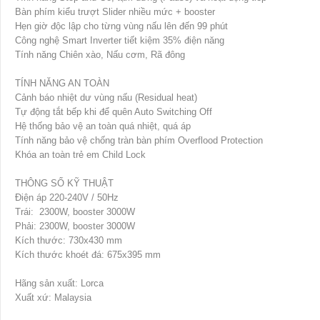
Bàn phím kiểu trượt Slider nhiều mức + booster
Hẹn giờ độc lập cho từng vùng nấu lên đến 99 phút
Công nghệ Smart Inverter tiết kiệm 35% điện năng
Tính năng Chiên xào, Nấu cơm, Rã đông
TÍNH NĂNG AN TOÀN
Cảnh báo nhiệt dư vùng nấu (Residual heat)
Tự động tắt bếp khi để quên Auto Switching Off
Hệ thống bảo vệ an toàn quá nhiệt, quá áp
Tính năng bảo vệ chống tràn bàn phím Overflood Protection
Khóa an toàn trẻ em Child Lock
THÔNG SỐ KỸ THUẬT
Điện áp 220-240V / 50Hz
Trái: 2300W, booster 3000W
Phải: 2300W, booster 3000W
Kích thước: 730x430 mm
Kích thước khoét đá: 675x395 mm
Hãng sản xuất: Lorca
Xuất xứ: Malaysia