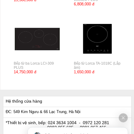
6,808,000 đ
Bếp từ ba Lorca LCI-309
Bếp từ Lorca TA-1018C (Lắp
PLUS
âm)
14,750,000 đ
1,650,000 đ
Hệ thống cửa hàng
ĐC: 549 Kim Ngưu & 66 Lạc Trung, Hà Nội
*Thiết bị vệ sinh, bếp:
024 3634 1004
- 0972 120 281
0983 055 605
- 0981 067 466