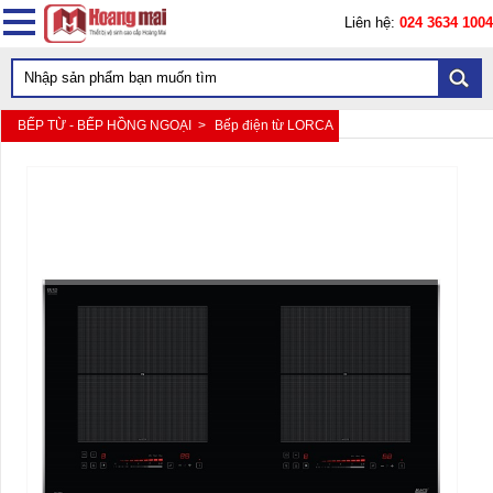
Liên hệ:
024 3634 1004
BẾP TỪ - BẾP HỒNG NGOẠI >
Bếp điện từ LORCA