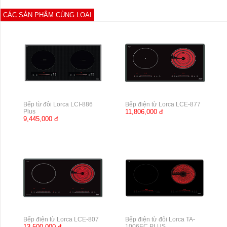
CÁC SẢN PHẨM CÙNG LOẠI
Bếp từ đôi Lorca LCI-886
Bếp điện từ Lorca LCE-877
Plus
11,806,000 đ
9,445,000 đ
Bếp điện từ Lorca LCE-807
Bếp điện từ đôi Lorca TA-
13,500,000 đ
1006EC PLUS