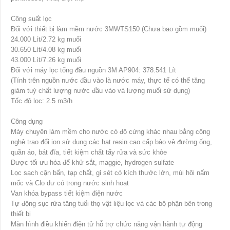
Công suất lọc
Đối với thiết bị làm mềm nước 3MWTS150 (Chưa bao gồm muối)
24.000 Lít/2.72 kg muối
30.650 Lít/4.08 kg muối
43.000 Lít/7.26 kg muối
Đối với máy lọc tổng đầu nguồn 3M AP904: 378.541 Lít
(Tính trên nguồn nước đầu vào là nước máy, thực tế có thể tăng
giảm tuỳ chất lượng nước đầu vào và lượng muối sử dụng)
Tốc độ lọc: 2.5 m3/h
Công dụng
Máy chuyên làm mềm cho nước có độ cứng khác nhau bằng công
nghệ trao đổi ion sử dụng các hạt resin cao cấp bảo vệ đường ống,
quần áo, bát đĩa, tiết kiệm chất tẩy rửa và sức khỏe
Được tối ưu hóa để khử sắt, maggie, hydrogen sulfate
Lọc sạch cặn bẩn, tạp chất, gỉ sét có kích thước lớn, mùi hôi nấm
mốc và Clo dư có trong nước sinh hoạt
Van khóa bypass tiết kiệm điện nước
Tự động sục rửa tăng tuổi thọ vật liệu lọc và các bộ phận bên trong
thiết bị
Màn hình điều khiển điện tử hỗ trợ chức năng vận hành tự động