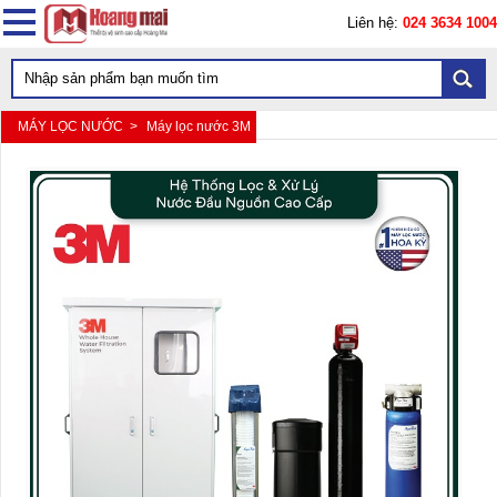
Liên hệ:
024 3634 1004
MÁY LỌC NƯỚC >
Máy lọc nước 3M