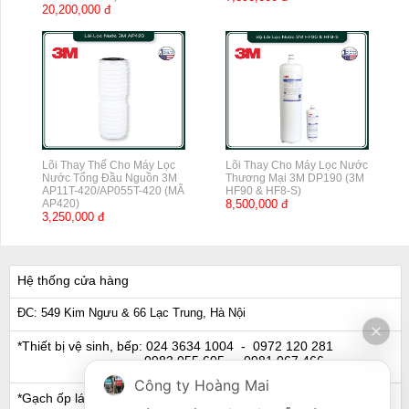
20,200,000 đ
Lõi Thay Thế Cho Máy Lọc
Lõi Thay Cho Máy Lọc Nước
Nước Tổng Đầu Nguồn 3M
Thương Mại 3M DP190 (3M
AP11T-420/AP055T-420 (MÃ
HF90 & HF8-S)
AP420)
8,500,000 đ
3,250,000 đ
Hệ thống cửa hàng
ĐC: 549 Kim Ngưu & 66 Lạc Trung, Hà Nội
*Thiết bị vệ sinh, bếp:
024 3634 1004
- 0972 120 281
0983 055 605
- 0981 067 466
Công ty Hoàng Mai
*Gạch ốp lát, Ngói:
024 3632 0280
- 0911 441 066