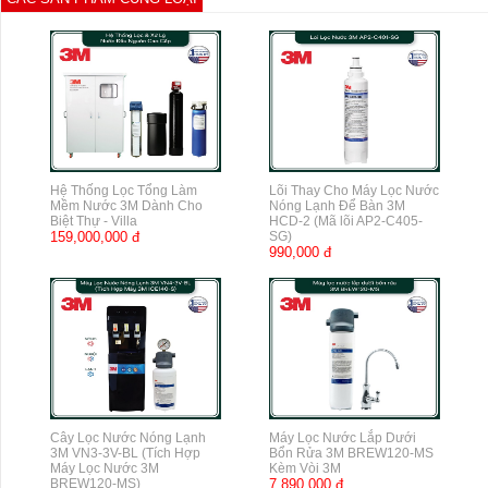
Hệ Thống Lọc Tổng Làm
Lõi Thay Cho Máy Lọc Nước
Mềm Nước 3M Dành Cho
Nóng Lạnh Để Bàn 3M
Biệt Thự - Villa
HCD-2 (Mã lõi AP2-C405-
159,000,000 đ
SG)
990,000 đ
Cây Lọc Nước Nóng Lạnh
Máy Lọc Nước Lắp Dưới
3M VN3-3V-BL (Tích Hợp
Bổn Rửa 3M BREW120-MS
Máy Lọc Nước 3M
Kèm Vòi 3M
BREW120-MS)
7,890,000 đ