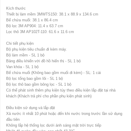
Kích thước
Thiết bị làm mềm 3MWTS150: 38.1 x 88.9 x 134.6 cm
Bể chứa muối: 38.1 x 86.4 cm
Bộ lọc 3M AP904: 11.4 x 63.7 cm
Lọc thô 3M AP102T-110: 61.6 x 11.6 cm
Chi tiết phụ kiện
Bộ phụ kiện tiêu chuẩn đi kèm máy.
Bộ làm mềm - SL 1 bộ
Bảng điều khiển với đồ hồ hiển thị - SL 1 bộ
Van khóa - SL 1 bộ
Bể chứa muối (Không bao gồm muối đi kèm) - SL: 1 cái
Bộ lọc tổng bao gồm lõi - SL 1 bộ
Bộ lọc thô bao gồm bông lọc - SL 1 bộ
Có thể phát sinh thêm phụ kiện tùy theo điều kiện lắp đặt tại nhà
khách (Khách trả phí cho phần phụ kiện phát sinh)
Điều kiện sử dụng và lắp đặt
Xả nước ít nhất 10 phút hoặc đến khi nước trong trước lần sử dụng
đầu tiên
Không lắp hệ thống lọc dưới ánh sáng mặt trời trực tiếp