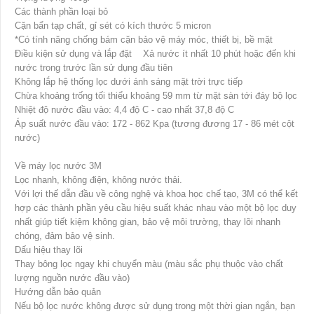
Các thành phần loại bỏ
Cặn bẩn tạp chất, gỉ sét có kích thước 5 micron
*Có tính năng chống bám cặn bảo vệ máy móc, thiết bị, bề mặt
Điều kiện sử dụng và lắp đặt Xả nước ít nhất 10 phút hoặc đến khi
nước trong trước lần sử dụng đầu tiên
Không lắp hệ thống lọc dưới ánh sáng mặt trời trực tiếp
Chừa khoảng trống tối thiểu khoảng 59 mm từ mặt sàn tới đáy bộ lọc
Nhiệt độ nước đầu vào: 4,4 độ C - cao nhất 37,8 độ C
Áp suất nước đầu vào: 172 - 862 Kpa (tương đương 17 - 86 mét cột
nước)
Về máy lọc nước 3M
Lọc nhanh, không điện, không nước thải.
Với lợi thế dẫn đầu về công nghệ và khoa học chế tạo, 3M có thể kết
hợp các thành phần yêu cầu hiệu suất khác nhau vào một bộ lọc duy
nhất giúp tiết kiệm không gian, bảo vệ môi trường, thay lõi nhanh
chóng, đảm bảo vệ sinh.
Dấu hiệu thay lõi
Thay bông lọc ngay khi chuyển màu (màu sắc phụ thuộc vào chất
lượng nguồn nước đầu vào)
Hướng dẫn bảo quản
Nếu bộ lọc nước không được sử dụng trong một thời gian ngắn, bạn