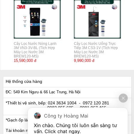
Cây Lọc Nước Nóng Lạnh
Cây Lọc Nước Uống Trực
3M VN3-3V-BL (Tích Hợp
Tiếp 3M CS3-1V (Tích Hợp
Máy Lọc Nước 3M
Máy Lọc Nước 3M
BREW120-MS)
BREW120-MS)
15,590,000 đ
9,990,000 đ
Hệ thống cửa hàng
ĐC: 549 Kim Ngưu & 66 Lạc Trung, Hà Nội
*Thiết bị vệ sinh, bếp:
024 3634 1004
- 0972 120 281
0983 055 605
- 0981 067 466
Công ty Hoàng Mai
*Gạch ốp lát, Ngói:
024 3632 0280
- 0911 441 066
Xin chào. Chúng tôi luôn sẵn sàng tư 
Tài khoản ngân hàng
vấn. Click chat ngay.