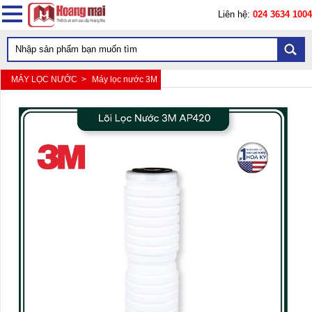
Liên hệ:
024 3634 1004
MÁY LỌC NƯỚC >
Máy lọc nước 3M