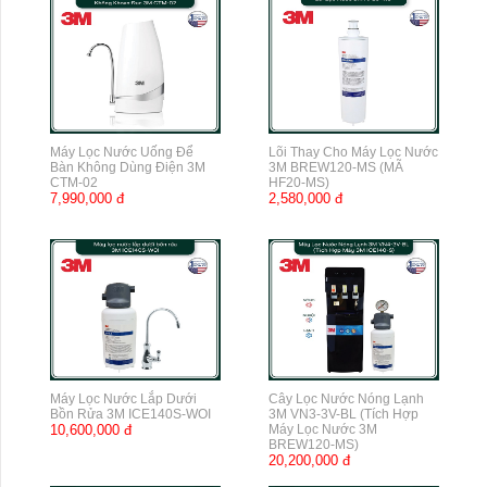
Máy Lọc Nước Uống Để
Lõi Thay Cho Máy Lọc Nước
Bàn Không Dùng Điện 3M
3M BREW120-MS (MÃ
CTM-02
HF20-MS)
7,990,000 đ
2,580,000 đ
Máy Lọc Nước Lắp Dưới
Cây Lọc Nước Nóng Lạnh
Bồn Rửa 3M ICE140S-WOI
3M VN3-3V-BL (Tích Hợp
10,600,000 đ
Máy Lọc Nước 3M
BREW120-MS)
20,200,000 đ