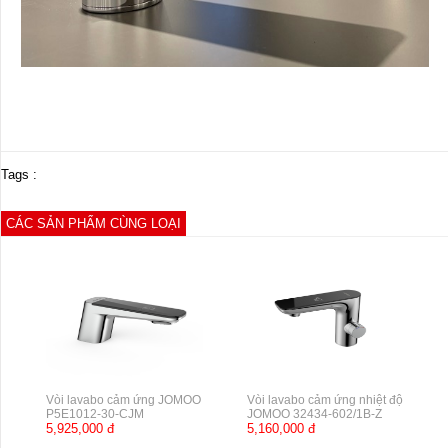
Tags :
CÁC SẢN PHẨM CÙNG LOẠI
Vòi lavabo cảm ứng JOMOO
Vòi lavabo cảm ứng nhiệt độ
P5E1012-30-CJM
JOMOO 32434-602/1B-Z
5,925,000 đ
5,160,000 đ