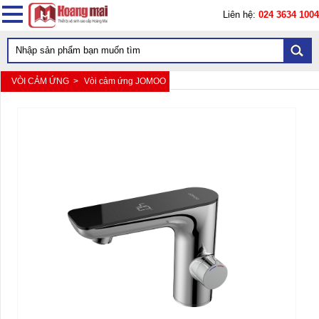
Liên hệ:
024 3634 1004
VÒI CẢM ỨNG >
Vòi cảm ứng JOMOO