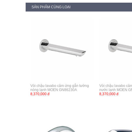
SẢN PHẨM CÙNG LOẠI
Vòi chậu lavabo cảm ứng gắn tường
Vòi chậu lavabo cả
nóng lạnh MOEN GN86230A
nước lạnh MOEN G
8,370,000 đ
8,370,000 đ