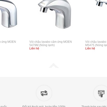
ảm ứng MOEN
Vòi chậu lavabo cảm ứng MOEN
Vòi chậu lavab
5479M (Nóng lạnh)
M5475 (Nóng lạ
Liên hệ
Liên hệ
 quốc
Đổi trả thoải mái, hoàn tiền 100%
Thanh toán sau khi