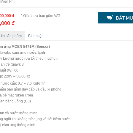
 Miễn Phí
00,000 đ
* Giá chưa bao gồm VAT
,000 đ
 tin sản phẩm
Bình luận
ảm ứng
MOEN 5471M (Sensor)
i lavabo cảm ứng
nước lạnh
y Lượng nước rửa tối thiểu (lít/phút)
an trễ (giây): 3
uất (W): 60
p: 220V – 50/60Hz
2
 nước cấp: 0,7 – 7,6 Kgf/cm
hẩm bao gồm dây cấp và đầu xi phông
ạ bề mặt Niken crom
van bằng đồng (Cu)
ình xả nước thông minh
g ngắt khi không sử dụng và tiết kiệm nước
bị cảm ứng thông minh