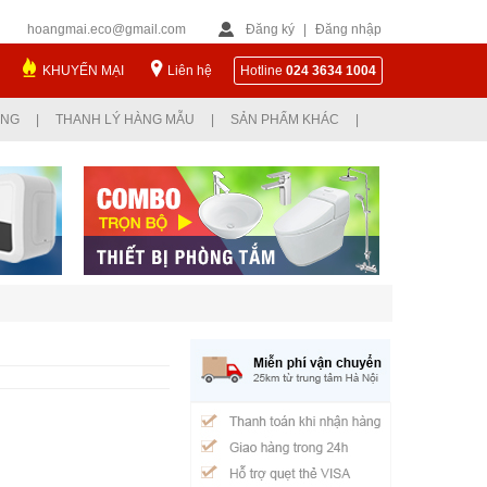
hoangmai.eco@gmail.com
Đăng ký
|
Đăng nhập
KHUYẾN MẠI
Liên hệ
Hotline
024 3634 1004
ỤNG
|
THANH LÝ HÀNG MẪU
|
SẢN PHẨM KHÁC
|