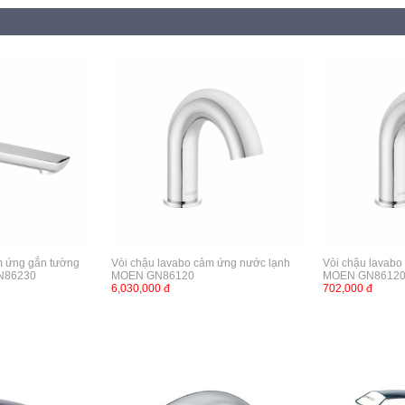
m ứng gắn tường
Vòi chậu lavabo cảm ứng nước lạnh
Vòi chậu lavabo
N86230
MOEN GN86120
MOEN GN8612
6,030,000 đ
702,000 đ