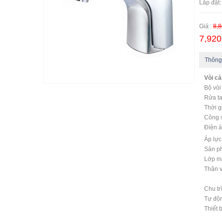
Lắp đặt:
Giá :
8,8
7,920
Thông
Vòi c
Bộ vò
Rửa ta
Thời gi
Công s
Điện á
Áp lực
Sản p
Lớp m
Thân 
Chu tr
Tự độn
Thiết 