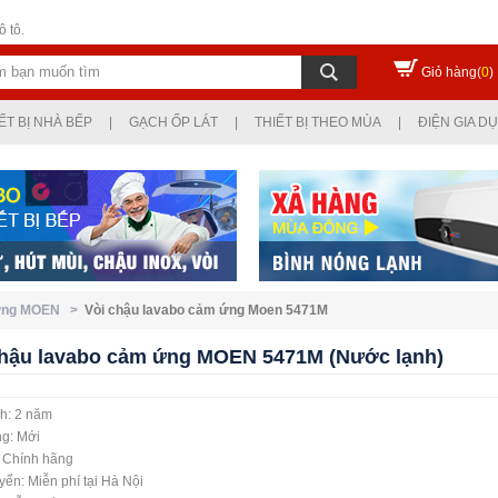
 tô.
Giỏ hàng(
0
)
ẾT BỊ NHÀ BẾP
|
GẠCH ỐP LÁT
|
THIẾT BỊ THEO MÙA
|
ĐIỆN GIA D
 ứng MOEN >
Vòi chậu lavabo cảm ứng Moen 5471M
chậu lavabo cảm ứng MOEN 5471M (Nước lạnh)
h: 2 năm
ng: Mới
: Chính hãng
ển: Miễn phí tại Hà Nội