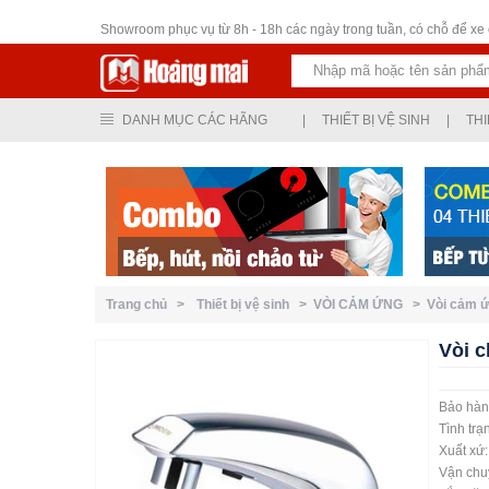
Thiết bị vệ sinh
Showroom phục vụ từ 8h - 18h các ngày trong tuần, có chỗ để xe ô
DANH MỤC CÁC HÃNG
|
THIẾT BỊ VỆ SINH
|
THI
Trang chủ >
Thiết bị vệ sinh >
VÒI CẢM ỨNG >
Vòi cảm
Vòi 
Bảo hàn
Tình trạ
Xuất xứ
Vận chuy