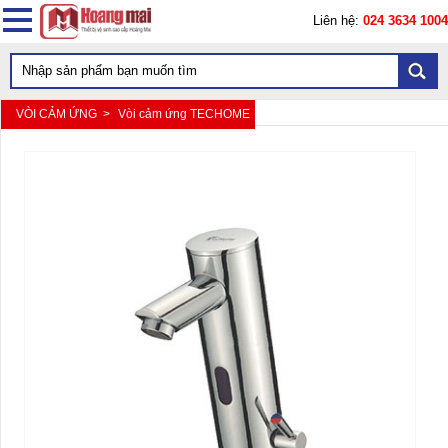
Liên hệ:
024 3634 1004
VÒI CẢM ỨNG >
Vòi cảm ứng TECHOME