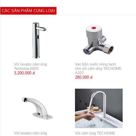
CÁC SẢN PHẨM CÙNG LOẠI
Vòi lavabo cảm ứng
Van trộn nước nóng lạnh
Techome A805
cho vòi cảm ứng TECHOME
3,200,000 đ
A202
280,000 đ
Vòi lavabo cảm ứng
Vòi cảm ứng TECHOME