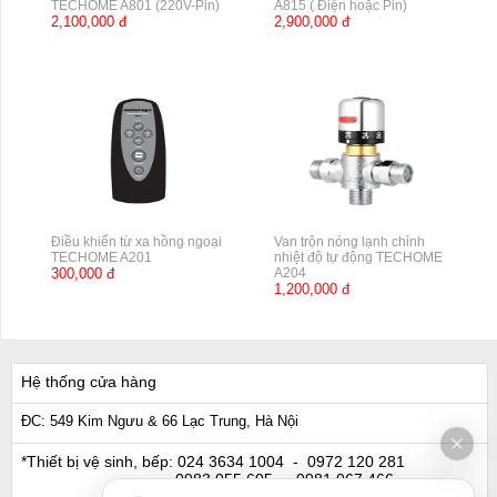
TECHOME A801 (220V-Pin)
A815 ( Điện hoặc Pin)
2,100,000 đ
2,900,000 đ
Điều khiển từ xa hồng ngoại
Van trộn nóng lạnh chỉnh
TECHOME A201
nhiệt độ tự động TECHOME
300,000 đ
A204
1,200,000 đ
Hệ thống cửa hàng
ĐC: 549 Kim Ngưu & 66 Lạc Trung, Hà Nội
*Thiết bị vệ sinh, bếp:
024 3634 1004
- 0972 120 281
0983 055 605
- 0981 067 466