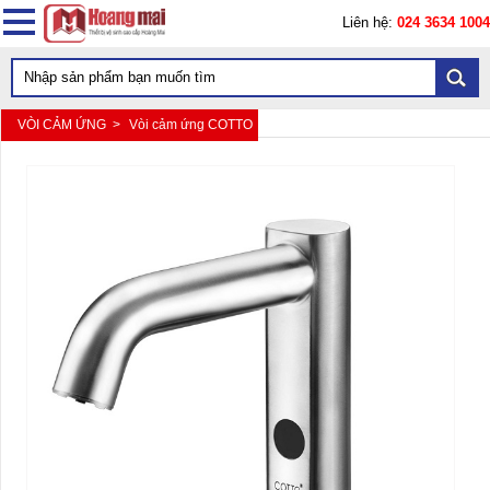
Liên hệ:
024 3634 1004
VÒI CẢM ỨNG >
Vòi cảm ứng COTTO