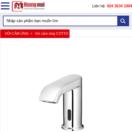
Liên hệ:
024 3634 1004
VÒI CẢM ỨNG >
Vòi cảm ứng COTTO