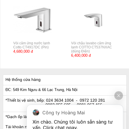
Vòi cảm ứng nước lạnh
Vòi chậu lavabo cảm ứng
Cotto CT4917DC (Pin)
lạnh COTTO CT537NXAC
4,680,000 đ
(dùng Điện)
6,400,000 đ
Hệ thống cửa hàng
ĐC: 549 Kim Ngưu & 66 Lạc Trung, Hà Nội
*Thiết bị vệ sinh, bếp:
024 3634 1004
- 0972 120 281
0983 055 605
- 0981 067 466
Công ty Hoàng Mai
*Gạch ốp lát, Ngói:
024 3632 0280
- 0911 441 066
Xin chào. Chúng tôi luôn sẵn sàng tư 
Tài khoản ngân hàng
vấn. Click chat ngay.