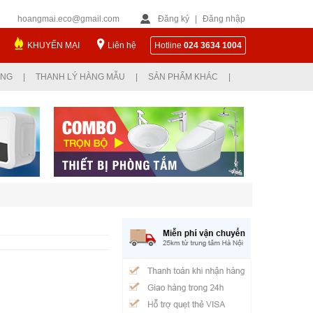
hoangmai.eco@gmail.com
Đăng ký
|
Đăng nhập
KHUYẾN MẠI
Liên hệ
Hotline
024 3634 1004
ỤNG
|
THANH LÝ HÀNG MẪU
|
SẢN PHẨM KHÁC
|