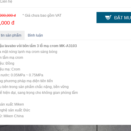
 Liên hệ
000,000 đ
* Giá chưa bao gồm VAT
,000 đ
 tin sản phẩm
Bình luận
hậu lavabo vòi bồn tắm 3 lỗ mạ crom MK-A3103
a mặt nóng lạnh mạ crom sáng bóng
ồn tắm mạ crom
iệu: Đồng
iệu mạ: Crom
c nước: 0.05MPa ~ 0.75MPa
g phương pháp mạ điện tiên tiến
u bên trong sản phẩm chắc nặng, bền vững
kế hiện đại, sang trọng cho không gian phòng tắm
ản xuất: Miken
nghệ sản xuất: Đức
ứ: Miken China