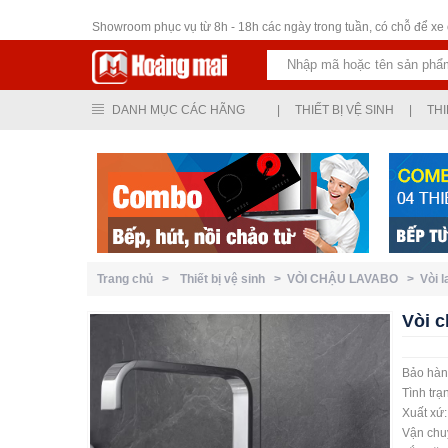
Thiết bị vệ sinh
Showroom phục vụ từ 8h - 18h các ngày trong tuần, có chỗ để xe ô
DANH MỤC CÁC HÃNG
|
THIẾT BỊ VỆ SINH
|
THI
Trang chủ >
Thiết bị vệ sinh >
VÒI CHẬU LAVABO >
Vòi 
Vòi 
Bảo hàn
Tình trạ
Xuất xứ
Vận chuy