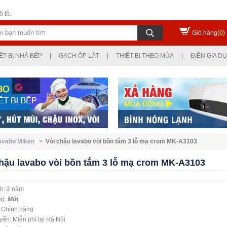
 tô.
Giỏ hàng(
0
)
ẾT BỊ NHÀ BẾP
|
GẠCH ỐP LÁT
|
THIẾT BỊ THEO MÙA
|
ĐIỆN GIA D
lavabo Miken >
Vòi chậu lavabo vòi bồn tắm 3 lỗ mạ crom MK-A3103
chậu lavabo vòi bồn tắm 3 lỗ mạ crom MK-A3103
h: 2 năm
ng:
Mới
: Chính hãng
ển: Miễn phí tại Hà Nội