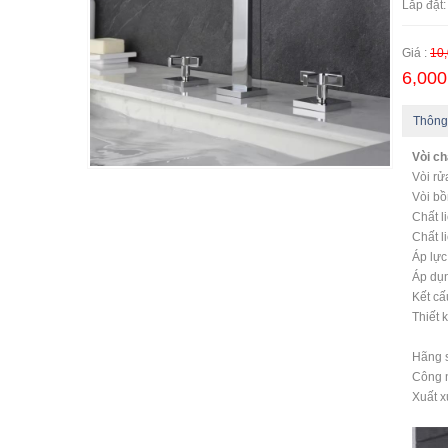
Lắp đặt:
Giá :
10,
6,000
Thông
Vòi c
Vòi rử
Vòi b
Chất l
Chất l
Áp lự
Áp dụn
Kết cấ
Thiết 
Hãng s
Công 
Xuất x