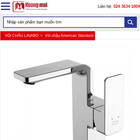
Liên hệ:
024 3634 1004
VÒI CHẬU LAVABO >
Vòi chậu American Standard