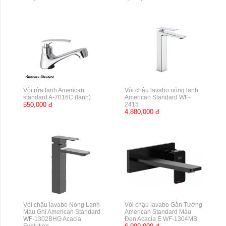
Vòi rửa lạnh American
Vòi chậu lavabo nóng lạnh
standard A-7016C (lạnh)
American Standard WF-
550,000 đ
2415
4,880,000 đ
Vòi chậu lavabo Nóng Lạnh
Vòi chậu lavabo Gắn Tường
Màu Ghi American Standard
American Standard Màu
WF-1302BHG Acacia
Đen Acacia E WF-1304MB