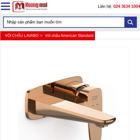
Liên hệ:
024 3634 1004
VÒI CHẬU LAVABO >
Vòi chậu American Standard