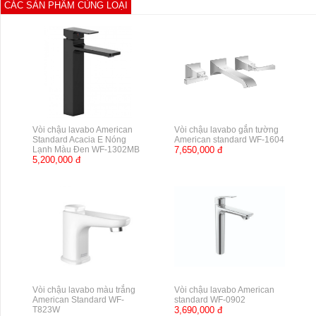
CÁC SẢN PHẨM CÙNG LOẠI
Vòi chậu lavabo American
Vòi chậu lavabo gắn tường
Standard Acacia E Nóng
American standard WF-1604
Lạnh Màu Đen WF-1302MB
7,650,000 đ
5,200,000 đ
Vòi chậu lavabo màu trắng
Vòi chậu lavabo American
American Standard WF-
standard WF-0902
T823W
3,690,000 đ