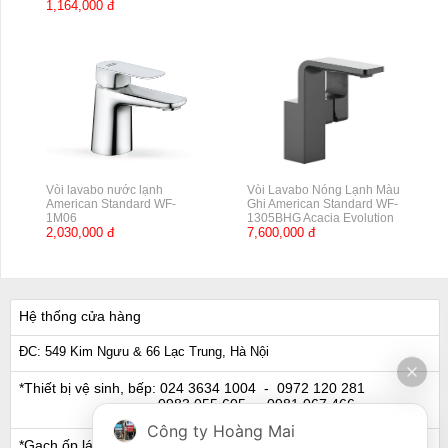
1,164,000 đ
Vòi lavabo nước lạnh
Vòi Lavabo Nóng Lạnh Màu
American Standard WF-
Ghi American Standard WF-
1M06
1305BHG Acacia Evolution
2,030,000 đ
7,600,000 đ
Hệ thống cửa hàng
ĐC: 549 Kim Ngưu & 66 Lạc Trung, Hà Nội
*Thiết bị vệ sinh, bếp:
024 3634 1004
- 0972 120 281
0983 055 605
- 0981 067 466
Công ty Hoàng Mai
*Gạch ốp lát, Ngói:
024 3632 0280
- 0911 441 066