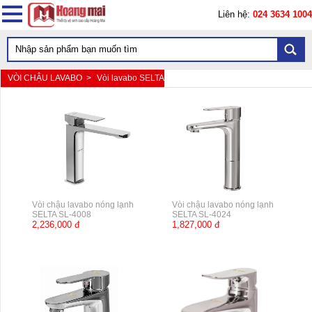
Liên hệ:
024 3634 1004
VÒI CHẬU LAVABO >
Vòi lavabo SELTA
Vòi chậu lavabo nóng lạnh
Vòi chậu lavabo nóng lạnh
SELTA SL-4008
SELTA SL-4024
2,236,000 đ
1,827,000 đ