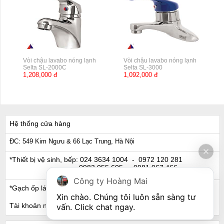
Vòi chậu lavabo nóng lạnh
Vòi chậu lavabo nóng lạnh
Selta SL-2000C
Selta SL-3000
1,208,000 đ
1,092,000 đ
Hệ thống cửa hàng
ĐC: 549 Kim Ngưu & 66 Lạc Trung, Hà Nội
*Thiết bị vệ sinh, bếp:
024 3634 1004
- 0972 120 281
0983 055 605
- 0981 067 466
Công ty Hoàng Mai
*Gạch ốp lát, Ngói:
024 3632 0280
- 0911 441 066
Xin chào. Chúng tôi luôn sẵn sàng tư 
Tài khoản ngân hàng
vấn. Click chat ngay.