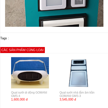
Tags :
CÁC SẢN PHẨM CÙNG LOẠI
Quạt sưởi di động GOMANI
Quạt sưởi nhà tắm âm trần
GMS-4
GOMANI GMS-3
1,600,000 đ
3,545,000 đ