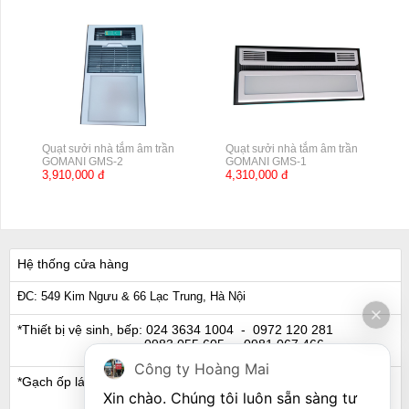
Quạt sưởi nhà tắm âm trần
Quạt sưởi nhà tắm âm trần
GOMANI GMS-2
GOMANI GMS-1
3,910,000 đ
4,310,000 đ
Hệ thống cửa hàng
ĐC: 549 Kim Ngưu & 66 Lạc Trung, Hà Nội
*Thiết bị vệ sinh, bếp:
024 3634 1004
- 0972 120 281
0983 055 605
- 0981 067 466
Công ty Hoàng Mai
*Gạch ốp lát, Ngói:
024 3632 0280
- 0911 441 066
Xin chào. Chúng tôi luôn sẵn sàng tư 