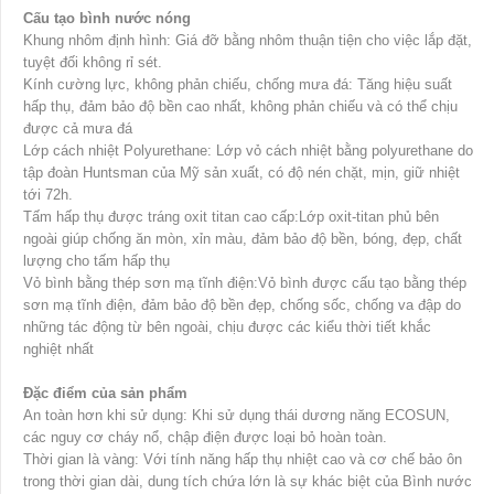
Cấu tạo bình nước nóng
Khung nhôm định hình: Giá đỡ bằng nhôm thuận tiện cho việc lắp đặt,
tuyệt đối không rỉ sét.
Kính cường lực, không phản chiếu, chống mưa đá: Tăng hiệu suất
hấp thụ, đảm bảo độ bền cao nhất, không phản chiếu và có thể chịu
được cả mưa đá
Lớp cách nhiệt Polyurethane: Lớp vỏ cách nhiệt bằng polyurethane do
tập đoàn Huntsman của Mỹ sản xuất, có độ nén chặt, mịn, giữ nhiệt
tới 72h.
Tấm hấp thụ được tráng oxit titan cao cấp:Lớp oxit-titan phủ bên
ngoài giúp chống ăn mòn, xỉn màu, đảm bảo độ bền, bóng, đẹp, chất
lượng cho tấm hấp thụ
Vỏ bình bằng thép sơn mạ tĩnh điện:Vỏ bình được cấu tạo bằng thép
sơn mạ tĩnh điện, đảm bảo độ bền đẹp, chống sốc, chống va đập do
những tác động từ bên ngoài, chịu được các kiểu thời tiết khắc
nghiệt nhất
Đặc điểm của sản phẩm
An toàn hơn khi sử dụng: Khi sử dụng thái dương năng ECOSUN,
các nguy cơ cháy nổ, chập điện được loại bỏ hoàn toàn.
Thời gian là vàng: Với tính năng hấp thụ nhiệt cao và cơ chế bảo ôn
trong thời gian dài, dung tích chứa lớn là sự khác biệt của Bình nước