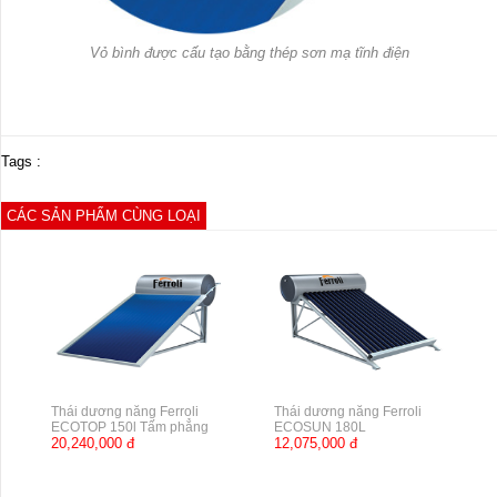
Vỏ bình được cấu tạo bằng thép sơn mạ tĩnh điện
Tags :
CÁC SẢN PHẨM CÙNG LOẠI
Thái dương năng Ferroli
Thái dương năng Ferroli
ECOTOP 150l Tấm phẳng
ECOSUN 180L
20,240,000 đ
12,075,000 đ