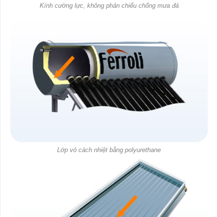
Kính cường lực, không phản chiếu chống mưa đá
Lớp vỏ cách nhiệt bằng polyurethane