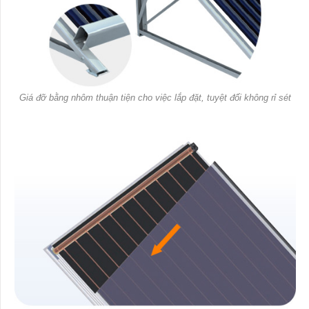
Giá đỡ bằng nhôm thuận tiện cho việc lắp đặt, tuyệt đối không rỉ sét