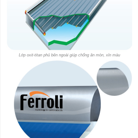
Lớp oxit-titan phủ bên ngoài giúp chống ăn mòn, xỉn màu