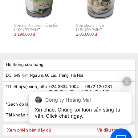
Sơn nội thất siêu trắng trần
Sơn chống thấm
LUXURYPAINT
LUXURYPAINT
1,190,000 đ
2,063,000 đ
Hệ thống cửa hàng
ĐC: 549 Kim Ngưu & 66 Lạc Trung, Hà Nội
*Thiết bị vệ sinh, bếp:
024 3634 1004
- 0972 120 281
0983 055 605
- 0981 067 466
Công ty Hoàng Mai
*Gạch ốp lát, Ngói:
024 3632 0280
- 0911 441 066
Xin chào. Chúng tôi luôn sẵn sàng tư 
Tài khoản ngân hàng
vấn. Click chat ngay.
Xem phiên bản đầy đủ
Về đầu trang